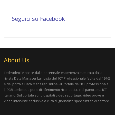
Seguici su Facebook
About Us
TechvideoTV nasce dalla decennale esperienza maturata dalla
rivista
Data Manager La rivista dell'ICT Professionale
(edita dal 1976)
e del portale
Data Manager Online - Il Portale dell'ICT professionale
(1998), ambedue punti di riferimento riconosciuti nel panorama ICT
italiano. Sul portale sono ospitati video reportage, video prove e
video interviste esclusive a cura di giornalisti specializzati di settore.