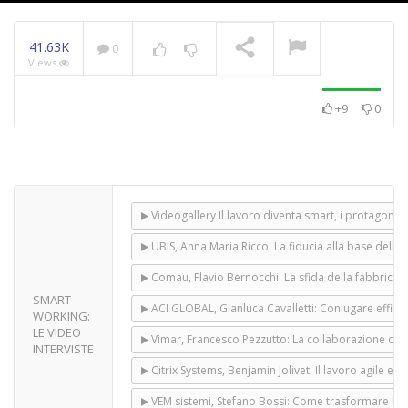
41.63K
0
Views
+9
0
Videogallery Il lavoro diventa smart, i protagonis
UBIS, Anna Maria Ricco: La fiducia alla base dello
Comau, Flavio Bernocchi: La sfida della fabbrica 
SMART
ACI GLOBAL, Gianluca Cavalletti: Coniugare efficac
WORKING:
LE VIDEO
Vimar, Francesco Pezzutto: La collaborazione diven
INTERVISTE
Citrix Systems, Benjamin Jolivet: Il lavoro agile e’
VEM sistemi, Stefano Bossi: Come trasformare l ‘ uf