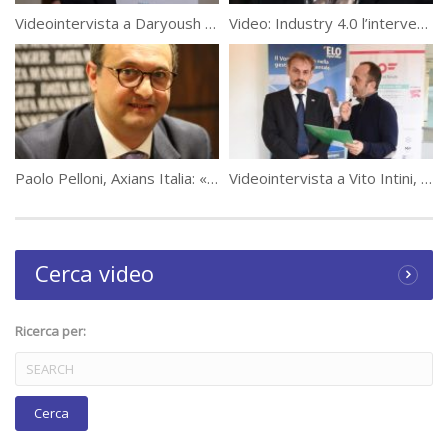
(41630)
Videointervista a Daryoush Goljahani, Google Cloud Italy: dal mobile alla mobility
Video: Industry 4.0 l’intervento di Sergio Scornavacca #WeChangeIT Forum
Paolo Pelloni, Axians Italia: «Retail, cresce chi fa le cose giuste»
Videointervista a Vito Intini, Direttore Commerciale Italia di Elo Digital Office
Cerca video
Ricerca per:
Category:
Tavole Rotonde Data Manager