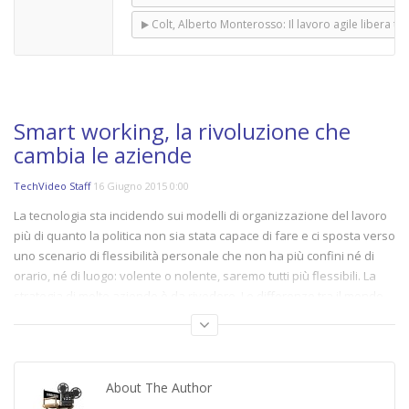
Colt, Alberto Monterosso: Il lavoro agile libera tal
Smart working, la rivoluzione che
cambia le aziende
TechVideo Staff
16 Giugno 2015 0:00
La tecnologia sta incidendo sui modelli di organizzazione del lavoro
più di quanto la politica non sia stata capace di fare e ci sposta verso
uno scenario di flessibilità personale che non ha più confini né di
orario, né di luogo: volente o nolente, saremo tutti più flessibili. La
strategia di molte aziende è da rivedere. Le differenze tra il mondo
della “fabbrica” di produzione e quello dell’ufficio, tipico dei
knowledge worker, restano, ma la tendenza è quella di disarticolare
il luogo fisico del lavoro dal tempo del lavoro. Lo scambio di
informazioni abbatte i confini fisici. Il modo in cui le persone
About The Author
lavorano è cambiato nel corso della storia a causa di diversi fattori