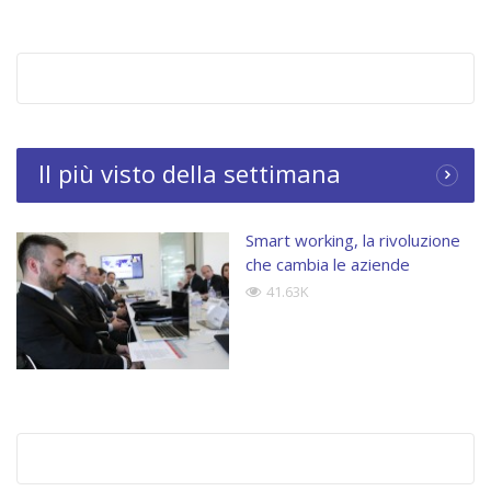
Tags:
#dmsmartworking
,
ACI GLOBAL
,
Astaldi
,
CIO Clusit
,
Citrix
,
Colt
,
Comau
,
Daniela Rao
,
Enterprise Mobility
,
featured
,
IDC
,
mobility
,
Mobility
Management
,
Nestlé
,
VEM Sistemi
,
Vimar
Il più visto della settimana
Smart working, la rivoluzione
che cambia le aziende
41.63K