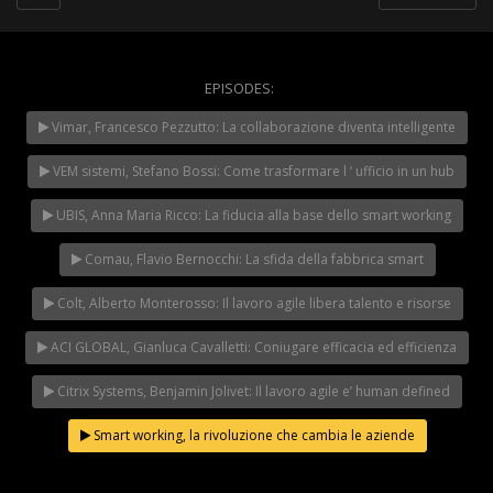
EPISODES:
WeChangeIT Forum
Vimar, Francesco Pezzutto: La collaborazione diventa intelligente
2023 – Il Made in Italy
secondo Giulio Sapelli
NOW PLAYING
VEM sistemi, Stefano Bossi: Come trasformare l ‘ ufficio in un hub
UBIS, Anna Maria Ricco: La fiducia alla base dello smart working
Comau, Flavio Bernocchi: La sfida della fabbrica smart
Colt, Alberto Monterosso: Il lavoro agile libera talento e risorse
ACI GLOBAL, Gianluca Cavalletti: Coniugare efficacia ed efficienza
Citrix Systems, Benjamin Jolivet: Il lavoro agile e’ human defined
Smart working, la rivoluzione che cambia le aziende