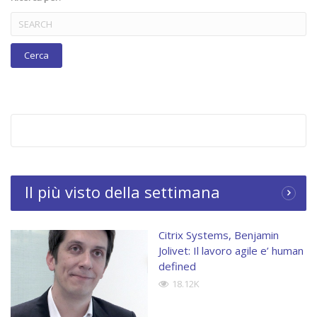
Category:
Videointerviste
Tags:
#dmsmartworking
,
Benjamin Jolivet
,
Citrix Systems Italia
,
smart working
,
videointervista
Il più visto della settimana
Citrix Systems, Benjamin
Jolivet: Il lavoro agile e’ human
defined
18.12K