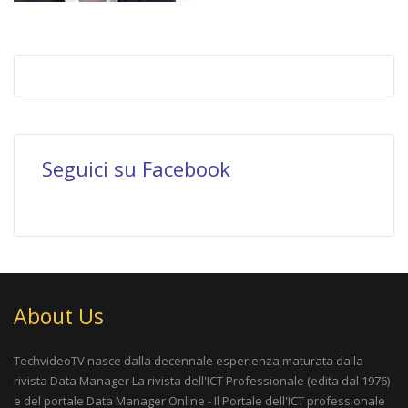
Seguici su Facebook
About Us
TechvideoTV nasce dalla decennale esperienza maturata dalla
rivista
Data Manager La rivista dell'ICT Professionale
(edita dal 1976)
e del portale
Data Manager Online - Il Portale dell'ICT professionale