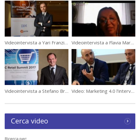
verso le nuove forme di lavoro. Le aziende continuano ad avere
l’ossessione del controllo, del cartellino, della produttività misurata
sul numero di ore trascorse in ufficio, invece di favorire modelli
organizzativi basati sulla delega e sul raggiungimento degli obiettivi.
È una questione di management e di fiducia nelle persone non solo
di un “sotto-utilizzo” delle tecnologie. Ma la fiducia si crea con
Videointervista a Yari Franzini, Cloud Systems Country Leader di Oracle Italia
Videointervista a Flavia Marzano – Presidente degli Stati Generali dell’Innovazione
l’esempio. E l’esempio deve arrivare dall’alto».
Find more @
http://www.datamanager.it/2015/04/smart-working-le-
priorita-dei-cio/
(18122)
Videointervista a Stefano Brioschi, Product Manager, Aruba HPE
Video: Marketing 4.0 l’intervento di Fabio Rizzotto a #WeChangeIT Forum
Cerca video
Ricerca per: