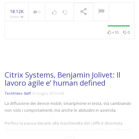
18.12K
0
Views
+10
0
Citrix Systems, Benjamin Jolivet: Il
lavoro agile e’ human defined
TechVideo Staff
16 Giugno 2015 0:00
La diffusione dei device mobili, smartphone in testa, sta cambiando
non solo i comportamenti, ma anche le abitudini in azienda.
Perfino la pausa davanti alla macchinetta del caffè è diventata
obsoleta. La tecnologia ridisegna luoghi e tempi di lavoro, abilitando
nuove forme di aggregazione e di scambio di informazioni. Smart