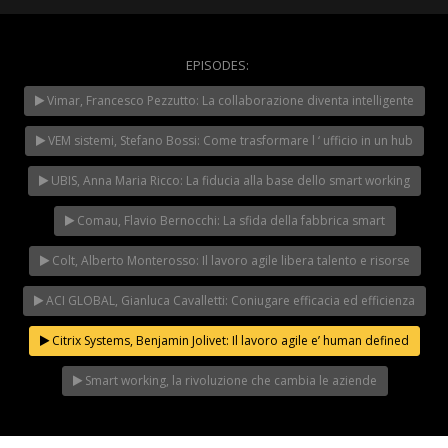
EPISODES:
WeChangeIT Forum
Vimar, Francesco Pezzutto: La collaborazione diventa intelligente
2023 – Il Made in Italy
secondo Giulio Sapelli
NOW PLAYING
VEM sistemi, Stefano Bossi: Come trasformare l ‘ ufficio in un hub
UBIS, Anna Maria Ricco: La fiducia alla base dello smart working
Comau, Flavio Bernocchi: La sfida della fabbrica smart
Colt, Alberto Monterosso: Il lavoro agile libera talento e risorse
ACI GLOBAL, Gianluca Cavalletti: Coniugare efficacia ed efficienza
Citrix Systems, Benjamin Jolivet: Il lavoro agile e’ human defined
Smart working, la rivoluzione che cambia le aziende