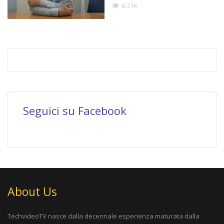
6.31K
Seguici su Facebook
About Us
TechvideoTV nasce dalla decennale esperienza maturata dalla