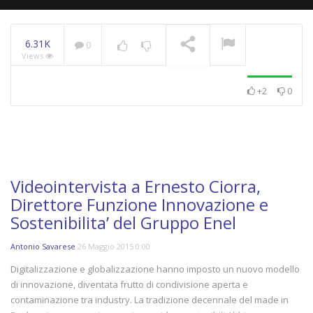
6.31K
0
Views
WeChangeIT Forum
2023 – Il Made in Italy
secondo Giulio Sapelli
NOW PLAYING
+2
0
Videointervista a Ernesto Ciorra,
Direttore Funzione Innovazione e
Sostenibilita’ del Gruppo Enel
Antonio Savarese
26 Maggio 2015 0:00
Digitalizzazione e globalizzazione hanno imposto un nuovo modello
di innovazione, diventata frutto di condivisione aperta e
contaminazione tra industry. La tradizione decennale del made in