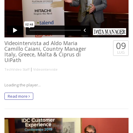
Videointervista ad Aldo Maria
09
Camillo Caiani, Country Manager
LUG
Italy, Greece, Malta & Ciprus di
UiPath
|
TechVideo Staff
Videointerviste
Loading the player...
Read more