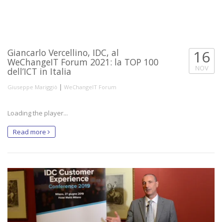
Giancarlo Vercellino, IDC, al
16
WeChangeIT Forum 2021: la TOP 100
NOV
dell’ICT in Italia
|
Giuseppe Mariggiò
WeChangeIT Forum
Loading the player...
Read more