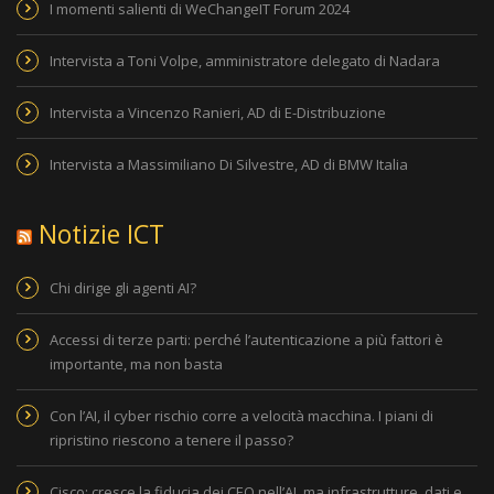
I momenti salienti di WeChangeIT Forum 2024
Intervista a Toni Volpe, amministratore delegato di Nadara
Intervista a Vincenzo Ranieri, AD di E-Distribuzione
Intervista a Massimiliano Di Silvestre, AD di BMW Italia
Notizie ICT
Chi dirige gli agenti AI?
Accessi di terze parti: perché l’autenticazione a più fattori è
importante, ma non basta
Con l’AI, il cyber rischio corre a velocità macchina. I piani di
ripristino riescono a tenere il passo?
Cisco: cresce la fiducia dei CEO nell’AI, ma infrastrutture, dati e