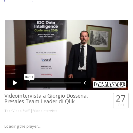
Videointervista a Giorgio Dossena,
27
Presales Team Leader di Qlik
GIU
|
TechVideo Staff
Videointerviste
Loading the player...