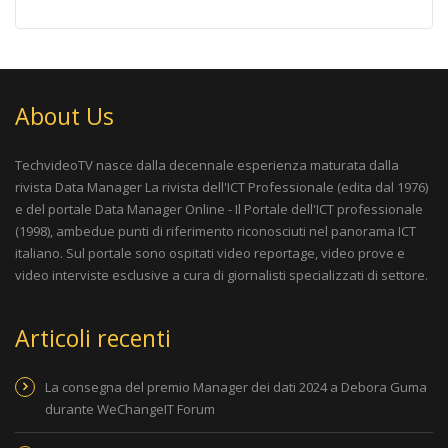
About Us
TechvideoTV nasce dalla decennale esperienza maturata dalla
rivista
Data Manager La rivista dell'ICT Professionale
(edita dal 1976)
e del portale
Data Manager Online - Il Portale dell'ICT professionale
(1998), ambedue punti di riferimento riconosciuti nel panorama ICT
italiano. Sul portale sono ospitati video reportage, video prove e
video interviste esclusive a cura di giornalisti specializzati di settore.
Articoli recenti
La consegna del premio Manager dei dati 2024 a Debora Guma
durante WeChangeIT Forum