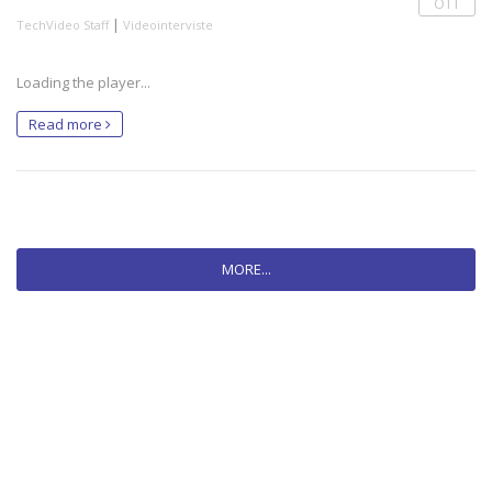
OTT
|
TechVideo Staff
Videointerviste
Loading the player...
Read more
MORE...