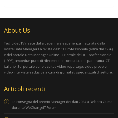
About Us
TechvideoTV nasce dalla decennale esperienza maturata dalla
rivista
Data Manager La rivista dell'ICT Professionale
(edita dal 1976)
e del portale
Data Manager Online - Il Portale dell'ICT professionale
(1998), ambedue punti di riferimento riconosciuti nel panorama ICT
italiano. Sul portale sono ospitati video reportage, video prove e
video interviste esclusive a cura di giornalisti specializzati di settore.
Articoli recenti
La consegna del premio Manager dei dati 2024 a Debora Guma
durante WeChangeIT Forum