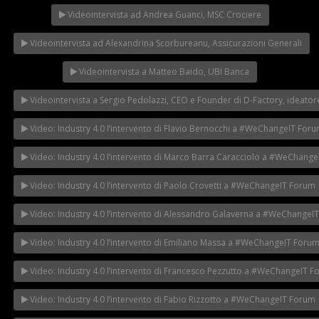
Videointervista ad Andrea Guanci, MSC Crociere
Videointervista ad Alexandrina Scorbureanu, Assicurazioni Generali
Videointervista a Matteo Baido, UBI Banca
Videointervista a Sergio Pedolazzi, CEO e Founder di D-Factory, ideatore
Video: Industry 4.0 l’intervento di Flavio Bernocchi a #WeChangeIT For
Video: Industry 4.0 l’intervento di Marco Barra Caracciolo a #WeChang
Video: Industry 4.0 l’intervento di Paolo Crovetti a #WeChangeIT Forum
Video: Industry 4.0 l’intervento di Alessandro Galaverna a #WeChangeI
Video: Industry 4.0 l’intervento di Emiliano Massa a #WeChangeIT Foru
Video: Industry 4.0 l’intervento di Francesco Pezzutto a #WeChangeIT 
Video: Industry 4.0 l’intervento di Fabio Rizzotto a #WeChangeIT Forum