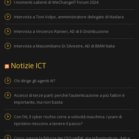
I momenti salienti di WeChangeIT Forum 2024
Intervista a Toni Volpe, amministratore delegato di Nadara
Intervista a Vincenzo Ranieri, AD di E-Distribuzione
Intervista a Massimiliano Di Silvestre, AD di BMW Italia
Notizie ICT
Chi dirige gli agenti AI?
Accessi di terze parti: perché l’autenticazione a più fattori è
importante, ma non basta
Con l’AI, il cyber rischio corre a velocità macchina. I piani di
ripristino riescono a tenere il passo?
Cisco: cresce la fiducia dei CEO nell’AI, ma infrastrutture, dati e