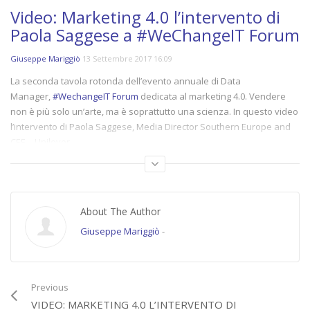
Video: Marketing 4.0 l’intervento di
Paola Saggese a #WeChangeIT Forum
Giuseppe Mariggiò
13 Settembre 2017 16:09
La seconda tavola rotonda dell’evento annuale di Data
Manager,
#WechangeIT Forum
dedicata al marketing 4.0. Vendere
non è più solo un’arte, ma è soprattutto una scienza. In questo video
l’intervento di Paola Saggese, Media Director Southern Europe and
CEE – Unilever
(17775)
About The Author
Category:
Videointerviste
,
WeChangeIT Forum
Giuseppe Mariggiò
-
Tags:
#WECHANGEIT
,
#WeChangeIT Forum
,
featured
,
marketing 4.0
,
paola
saggese
,
unilever
,
videointervista
,
wechangeit2017
Previous
VIDEO: MARKETING 4.0 L’INTERVENTO DI