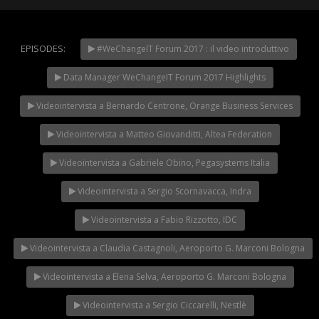
EPISODES:
#WeChangeIT Forum 2017 : il video introduttivo
WeChangeIT Forum
2023 – Il Made in Italy
Data Manager WeChangeIT Forum 2017 Highlights
secondo Giulio Sapelli
NOW PLAYING
Videointervista a Bernardo Centrone, Orange Business Services
Videointervista a Matteo Giovanditti, Altea Federation
Videointervista a Gabriele Obino, Pegasystems Italia
Videointervista a Sergio Scornavacca, Indra
Videointervista a Fabio Rizzotto, IDC
Videointervista a Claudia Castagnoli, Aeroporto G. Marconi Bologna
Videointervista a Elena Selva, Aeroporto G. Marconi Bologna
Videointervista a Sergio Ciccarelli, Nestlè