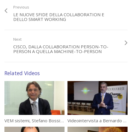
piattaforma». Secondo: «L’operabilità». Terzo: «La scelta del partner».
Previous
LE NUOVE SFIDE DELLA COLLABORATION E
Find more @
http://www.datamanager.it/2017/03/collaboration-
DELLO SMART WORKING
lavoro-smart-verso-lindustry-4-0/
(13323)
Next
CISCO, DALLA COLLABORATION PERSON-TO-
Category:
Tavole Rotonde Data Manager
PERSON A QUELLA MACHINE-TO-PERSON
Tags:
Bernardo Centrone
,
collaboration
,
Orange Business Services
,
smart
working
,
tavola rotonda
,
videointervista
Related Videos
VEM sistemi, Stefano Bossi: Come trasformare l ‘ ufficio in un hub
Videointervista a Bernardo Centrone, Orange Business Services