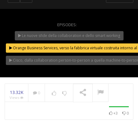
EPISODES:
WeChangeIT Forum
Le nuove sfide della collaboration e dello smart working
2023 – Il Made in Italy
secondo Giulio Sapelli
NOW PLAYING
Orange Business Services, verso la fabbrica virtuale costruita intorno al 
Cisco, dalla collaboration person-to-person a quella machine-to-perso
13.32K
0
Views
+3
0