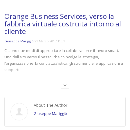
Orange Business Services, verso la
fabbrica virtuale costruita intorno al
cliente
Giuseppe Mariggiò
21 Marzo 2017 11:39
Ci sono due modi di approcciare la collaboration e il lavoro smart.
Uno dall’alto verso il basso, che coinvolge la strategia,
l’organizzazione, la contrattualistica, gli strumenti e le applicazioni a
supporto.
E un altro dal basso, che riguarda la domanda di flessibilità e agilità
che si scontra con la sicurezza e la governance dell’azienda. Il lavoro
smart per
Bernardo Centrone
,
Managing Director and Head of
Southern and Central Europe di
Orange Business Services
, significa
About The Author
migliorare la condivisione delle informazioni e la collaborazione tra
Giuseppe Mariggiò
-
le persone. Ma significa anche una nuova modalità di lavoro per un
accesso sicuro e sistemi applicativi ibridi e scalabili. Per avere
successo ci sono tre tappe da seguire. Primo passo: «La scelta della