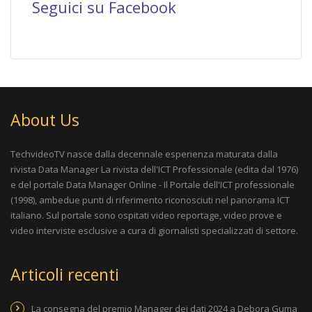
Seguici su Facebook
About Us
TechvideoTV nasce dalla decennale esperienza maturata dalla
rivista
Data Manager La rivista dell'ICT Professionale
(edita dal 1976)
e del portale
Data Manager Online - Il Portale dell'ICT professionale
(1998), ambedue punti di riferimento riconosciuti nel panorama ICT
italiano. Sul portale sono ospitati video reportage, video prove e
video interviste esclusive a cura di giornalisti specializzati di settore.
Articoli recenti
La consegna del premio Manager dei dati 2024 a Debora Guma