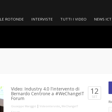
LE ROTONDE
INTERVISTE
TUTTI I VIDEO
NEWS ICT
Video: Industry 4.0 l’intervento di
12
Bernardo Centrone a #WeChangeIT
SET
Forum
Ri
|
,
Giuseppe Mariggiò
Videointerviste
WeChangeIT
Forum