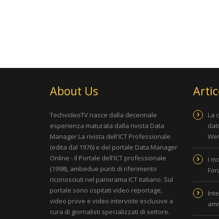
About Us
Artic
TechvideoTV nasce dalla decennale
La 
esperienza maturata dalla rivista
Data
dat
Manager La rivista dell'ICT Professionale
WeC
(edita dal 1976) e del portale
Data Manager
Online - Il Portale dell'ICT professionale
I m
(1998), ambedue punti di riferimento
For
riconosciuti nel panorama ICT italiano. Sul
portale sono ospitati video reportage,
Inte
video prove e video interviste esclusive a
amm
cura di giornalisti specializzati di settore.