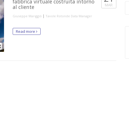
fabbrica virtuale costruita intorno
MAR
al cliente
|
Giuseppe Mariggiò
Tavole Rotonde Data Manager
Read more