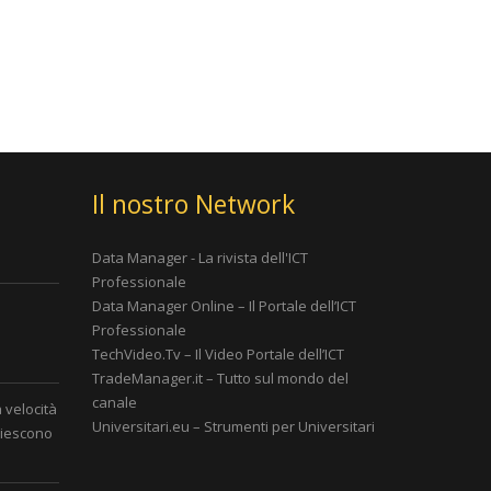
Il nostro Network
Data Manager - La rivista dell'ICT
Professionale
Data Manager Online – Il Portale dell’ICT
Professionale
è
TechVideo.Tv – Il Video Portale dell’ICT
TradeManager.it – Tutto sul mondo del
canale
a velocità
Universitari.eu – Strumenti per Universitari
 riescono