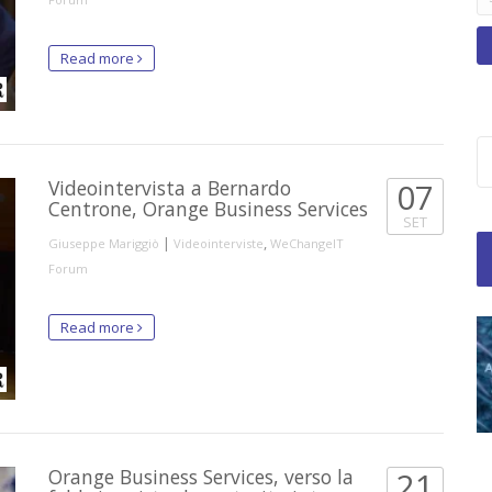
Read more
Videointervista a Bernardo
07
Centrone, Orange Business Services
SET
|
,
Giuseppe Mariggiò
Videointerviste
WeChangeIT
Forum
Read more
Orange Business Services, verso la
21