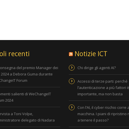
oli recenti
Notizie ICT
consegna del premio Manager dei
Chi dirige gli agenti AI?
i 2024 a Debora Guma durante
hangeIT Forum
Accessi di terze parti: perché
l’autenticazione a più fattori 
omenti salienti di WeChangeIT
importante, ma non basta
um 2024
Con l’AI, il cyber rischio corre 
rvista a Toni Volpe,
macchina. I piani di ripristino
inistratore delegato di Nadara
a tenere il passo?