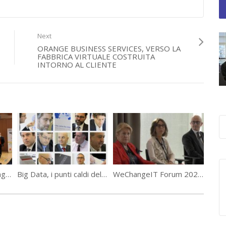
D Gruppo San Donato
,
IDC
,
Orange Business Services
,
smart working
,
Next
ORANGE BUSINESS SERVICES, VERSO LA
FABBRICA VIRTUALE COSTRUITA
INTORNO AL CLIENTE
Data Manager WeChangeIT Forum 2017 Highlights
Big Data, i punti caldi della Tavola Rotonda
WeChangeIT Forum 2022 – Fiducia e tecnologia come pivot per proteggere il valore delle imprese