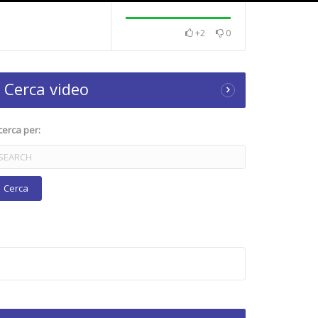
+2
0
Cerca video
cerca per: