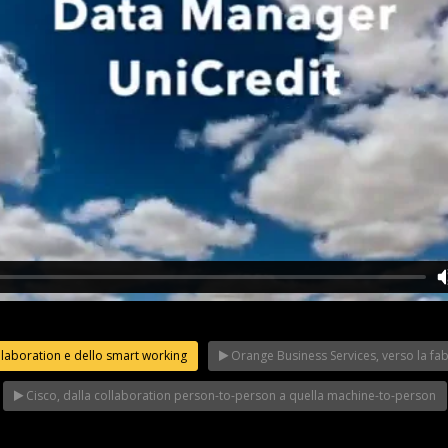
llaboration e dello smart working
Orange Business Services, verso la fabbr
Riflettori ac
eIT Forum
Franco Baresi a
in Italy: il Mi
 Made in Italy
WeChangeIT Forum
WeChangeIT
Cisco, dalla collaboration person-to-person a quella machine-to-person
iulio Sapelli
2023
2023