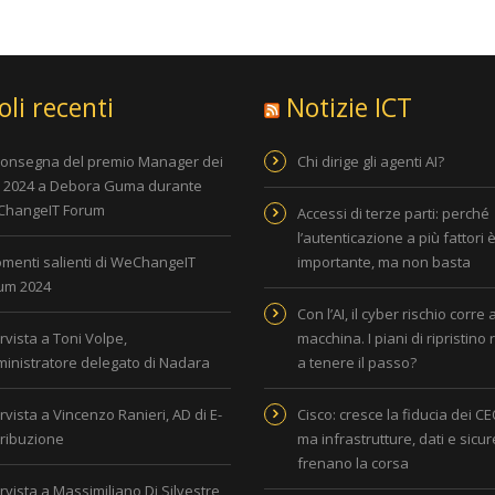
oli recenti
Notizie ICT
consegna del premio Manager dei
Chi dirige gli agenti AI?
i 2024 a Debora Guma durante
hangeIT Forum
Accessi di terze parti: perché
l’autenticazione a più fattori 
omenti salienti di WeChangeIT
importante, ma non basta
um 2024
Con l’AI, il cyber rischio corre 
rvista a Toni Volpe,
macchina. I piani di ripristino
inistratore delegato di Nadara
a tenere il passo?
rvista a Vincenzo Ranieri, AD di E-
Cisco: cresce la fiducia dei CEO
tribuzione
ma infrastrutture, dati e sicu
frenano la corsa
rvista a Massimiliano Di Silvestre,