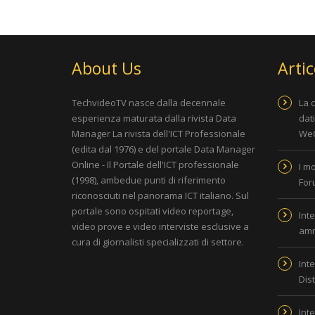
About Us
Artic
TechvideoTV nasce dalla decennale
La 
esperienza maturata dalla rivista
Data
dat
Manager La rivista dell'ICT Professionale
WeC
(edita dal 1976) e del portale
Data Manager
Online - Il Portale dell'ICT professionale
I m
(1998), ambedue punti di riferimento
For
riconosciuti nel panorama ICT italiano. Sul
portale sono ospitati video reportage,
Inte
video prove e video interviste esclusive a
amm
cura di giornalisti specializzati di settore.
Inte
Dis
Inte