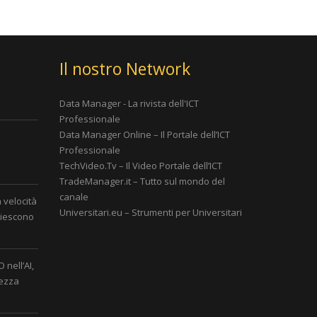
Il nostro Network
Data Manager - La rivista dell'ICT
Professionale
Data Manager Online – Il Portale dell’ICT
Professionale
è
TechVideo.Tv – Il Video Portale dell’ICT
TradeManager.it – Tutto sul mondo del
canale
a velocità
Universitari.eu – Strumenti per Universitari
 riescono
 nell’AI,
rezza