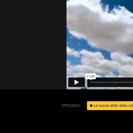
EPISODES:
Le nuove sfide della co
WeChang
2023 – Il
secondo G
NOW PLAYING