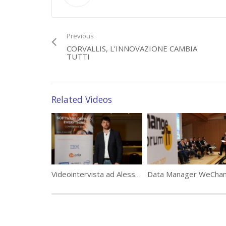
(16137)
Category:
Tavole Rotonde Data Manager
Tags:
Artsana
,
BCube
,
Cisco
,
collaboration
,
Endered
,
featured
,
GS
Previous
tavola rotonda
,
Versace
CORVALLIS, L’INNOVAZIONE CAMBIA
TUTTI
Related Videos
Videointervista ad Alessandro Chiarini, Direttore Cloud Computing & Innovation di Injenia