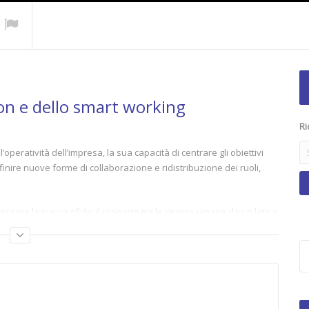
ion e dello smart working
Ri
eratività dell’impresa, la sua capacità di centrare gli obiettivi
efinire nuove forme di collaborazione e ridistribuzione dei ruoli,
essere la nuova sfida: il rapporto tra le risorse umane da un lato e
nformatica cognitiva, come è emerso nel corso della Tavola Rotonda
edit, con la partecipazione di
Artsana, BCube, Cisco, Endered, GSD
rsace.
tion-lavoro-smart-verso-lindustry-4-0/