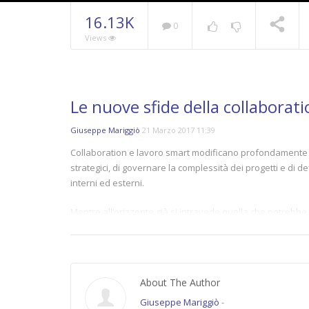
16.13K
0
Views
Le nuove sfide della collaborat
Giuseppe Mariggiò
21 Marzo 2017 11:39
Collaboration e lavoro smart modificano profondamente l’op
strategici, di governare la complessità dei progetti e di d
interni ed esterni.
Mentre all’orizzonte già si intravede quella che potrebbe 
le nuove frontiere dell’automazione in fabbrica e dell’i
(#DMSmartWorking) organizzata da
Data Manager
e UniCr
Gruppo San Donato, IDC, Orange Business Services e Ve
About The Author
Find more @
http://www.datamanager.it/2017/03/collabora
Giuseppe Mariggiò
-