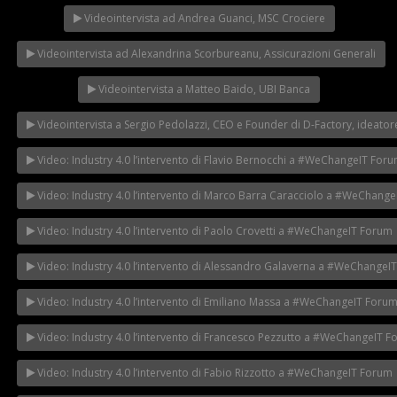
Videointervista ad Andrea Guanci, MSC Crociere
Videointervista ad Alexandrina Scorbureanu, Assicurazioni Generali
Videointervista a Matteo Baido, UBI Banca
Videointervista a Sergio Pedolazzi, CEO e Founder di D-Factory, ideatore
Video: Industry 4.0 l’intervento di Flavio Bernocchi a #WeChangeIT For
Video: Industry 4.0 l’intervento di Marco Barra Caracciolo a #WeChang
Video: Industry 4.0 l’intervento di Paolo Crovetti a #WeChangeIT Forum
Video: Industry 4.0 l’intervento di Alessandro Galaverna a #WeChangeI
Video: Industry 4.0 l’intervento di Emiliano Massa a #WeChangeIT Foru
Video: Industry 4.0 l’intervento di Francesco Pezzutto a #WeChangeIT 
Video: Industry 4.0 l’intervento di Fabio Rizzotto a #WeChangeIT Forum