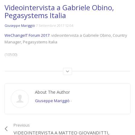
Videointervista a Gabriele Obino,
Pegasystems Italia
Giuseppe Mariggiò
7 Settembre 2017 12:04
WeChangeIT Forum 2017
: videointervista a Gabriele Obino, Country
Manager, Pegasystems Italia
(10500)
Category:
Videointerviste
,
WeChangeIT Forum
Tags:
#WECHANGEIT
,
gabriele obino
,
pegasystems
,
videointervista
,
wechangeit2017
About The Author
Giuseppe Mariggiò
-
Previous
VIDEOINTERVISTA A MATTEO GIOVANDITTI,