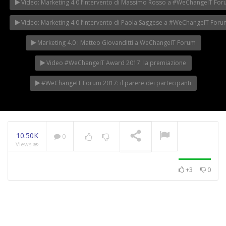
Video: Marketing 4.0 l’intervento di Massimo Rosso a #WeChangeIT Fo
Video: Marketing 4.0 l’intervento di Paola Saggese a #WeChangeIT For
Marketing 4.0 : Matteo Giovanditti a WeChangeIT Forum
Video #WeChangeIT Award 2017: la premiazione
#WeChangeIT Forum 2017: il parere dei partecipanti
10.50K
0
Views
+3
0