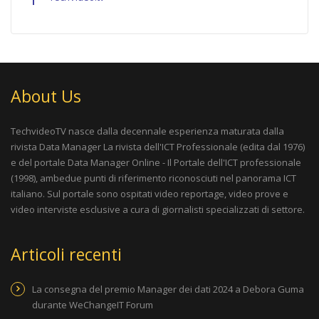
About Us
TechvideoTV nasce dalla decennale esperienza maturata dalla
rivista
Data Manager La rivista dell'ICT Professionale
(edita dal 1976)
e del portale
Data Manager Online - Il Portale dell'ICT professionale
(1998), ambedue punti di riferimento riconosciuti nel panorama ICT
italiano. Sul portale sono ospitati video reportage, video prove e
video interviste esclusive a cura di giornalisti specializzati di settore.
Articoli recenti
La consegna del premio Manager dei dati 2024 a Debora Guma
durante WeChangeIT Forum