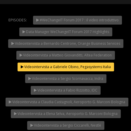
EPISODES:
#WeChangeIT Forum 2017 : il video introduttivo
WeChangeIT Forum
2023 – Il Made in Italy
Data Manager WeChangeIT Forum 2017 Highlights
secondo Giulio Sapelli
NOW PLAYING
Videointervista a Bernardo Centrone, Orange Business Services
Videointervista a Matteo Giovanditti, Altea Federation
Videointervista a Gabriele Obino, Pegasystems Italia
Videointervista a Sergio Scornavacca, Indra
Videointervista a Fabio Rizzotto, IDC
Videointervista a Claudia Castagnoli, Aeroporto G. Marconi Bologna
Videointervista a Elena Selva, Aeroporto G. Marconi Bologna
Videointervista a Sergio Ciccarelli, Nestlè