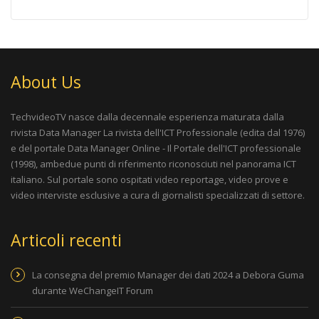
About Us
TechvideoTV nasce dalla decennale esperienza maturata dalla
rivista
Data Manager La rivista dell'ICT Professionale
(edita dal 1976)
e del portale
Data Manager Online - Il Portale dell'ICT professionale
(1998), ambedue punti di riferimento riconosciuti nel panorama ICT
italiano. Sul portale sono ospitati video reportage, video prove e
video interviste esclusive a cura di giornalisti specializzati di settore.
Articoli recenti
La consegna del premio Manager dei dati 2024 a Debora Guma
durante WeChangeIT Forum