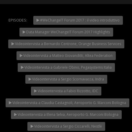
EPISODES:
#WeChangeIT Forum 2017 : il video introduttivo
WeChangeIT Forum
2023 – Il Made in Italy
Data Manager WeChangeIT Forum 2017 Highlights
secondo Giulio Sapelli
NOW PLAYING
Videointervista a Bernardo Centrone, Orange Business Services
Videointervista a Matteo Giovanditti, Altea Federation
Videointervista a Gabriele Obino, Pegasystems Italia
Videointervista a Sergio Scornavacca, Indra
Videointervista a Fabio Rizzotto, IDC
Videointervista a Claudia Castagnoli, Aeroporto G. Marconi Bologna
Videointervista a Elena Selva, Aeroporto G. Marconi Bologna
Videointervista a Sergio Ciccarelli, Nestlè