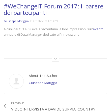
#WeChangeIT Forum 2017: il parere
dei partecipanti
Giuseppe Mariggiò
19 Ottobre 2017 14:19
Alcuni dei CIO e C-Levels raccontano le loro impressioni sull’
evento
annuale di Data Manager dedicato all’innovazione
(8163)
Error loading player: No playable sources found
About The Author
Giuseppe Mariggiò
-
Previous
VIDEOINTERVISTA A DAVIDE SUPPIA, COUNTRY