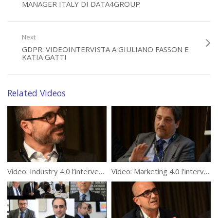
MANAGER ITALY DI DATA4GROUP
Next
GDPR: VIDEOINTERVISTA A GIULIANO FASSON E
KATIA GATTI
Category:
Videointerviste
Related Videos
Tags:
#WECHANGEIT
,
#WeChangeIT Forum
,
featured
,
we change it
Video: Industry 4.0 l’intervento di Emiliano Massa a #WeChangeIT Forum
Video: Marketing 4.0 l’intervento di Gabriele Obino a #WeChangeIT Forum