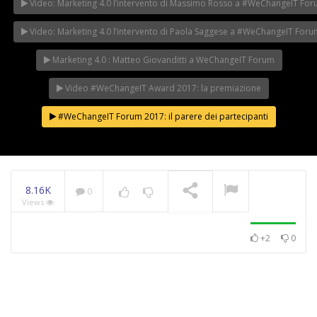
Video: Marketing 4.0 l’intervento di Massimo Rosso a #WeChangeIT Fo
Video: Marketing 4.0 l’intervento di Paola Saggese a #WeChangeIT For
Marketing 4.0 : Matteo Giovanditti a WeChangeIT Forum
Video #WeChangeIT Award 2017: la premiazione
#WeChangeIT Forum 2017: il parere dei partecipanti
8.16K
0
Views
+2
0