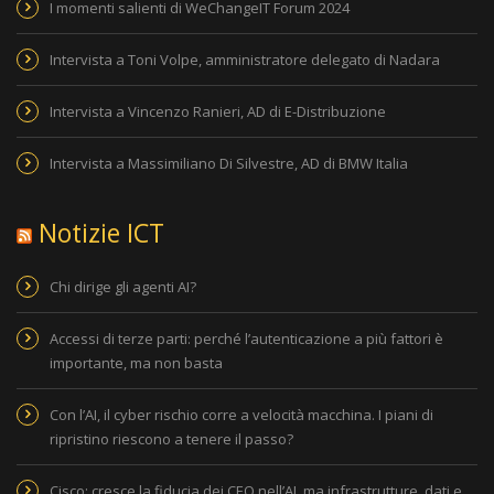
I momenti salienti di WeChangeIT Forum 2024
Intervista a Toni Volpe, amministratore delegato di Nadara
Intervista a Vincenzo Ranieri, AD di E-Distribuzione
Intervista a Massimiliano Di Silvestre, AD di BMW Italia
Notizie ICT
Chi dirige gli agenti AI?
Accessi di terze parti: perché l’autenticazione a più fattori è
importante, ma non basta
Con l’AI, il cyber rischio corre a velocità macchina. I piani di
ripristino riescono a tenere il passo?
Cisco: cresce la fiducia dei CEO nell’AI, ma infrastrutture, dati e