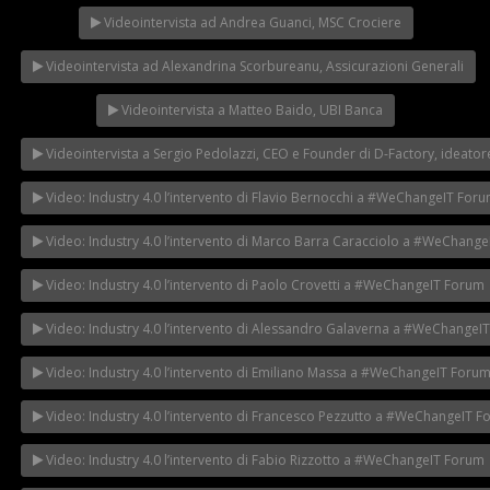
Videointervista ad Andrea Guanci, MSC Crociere
Videointervista ad Alexandrina Scorbureanu, Assicurazioni Generali
Videointervista a Matteo Baido, UBI Banca
Videointervista a Sergio Pedolazzi, CEO e Founder di D-Factory, ideatore
Video: Industry 4.0 l’intervento di Flavio Bernocchi a #WeChangeIT For
Video: Industry 4.0 l’intervento di Marco Barra Caracciolo a #WeChang
Video: Industry 4.0 l’intervento di Paolo Crovetti a #WeChangeIT Forum
Video: Industry 4.0 l’intervento di Alessandro Galaverna a #WeChangeI
Video: Industry 4.0 l’intervento di Emiliano Massa a #WeChangeIT Foru
Video: Industry 4.0 l’intervento di Francesco Pezzutto a #WeChangeIT 
Video: Industry 4.0 l’intervento di Fabio Rizzotto a #WeChangeIT Forum