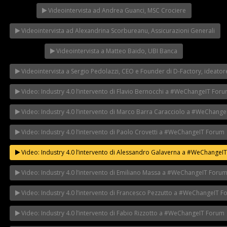
Videointervista ad Andrea Guanci, MSC Crociere
Videointervista ad Alexandrina Scorbureanu, Assicurazioni Generali
Videointervista a Matteo Baido, UBI Banca
Videointervista a Sergio Pedolazzi, CEO e Founder di D-Factory, ideatore
Video: Industry 4.0 l’intervento di Flavio Bernocchi a #WeChangeIT For
Video: Industry 4.0 l’intervento di Marco Barra Caracciolo a #WeChang
Video: Industry 4.0 l’intervento di Paolo Crovetti a #WeChangeIT Forum
Video: Industry 4.0 l’intervento di Alessandro Galaverna a #WeChangeI
Video: Industry 4.0 l’intervento di Emiliano Massa a #WeChangeIT Foru
Video: Industry 4.0 l’intervento di Francesco Pezzutto a #WeChangeIT 
Video: Industry 4.0 l’intervento di Fabio Rizzotto a #WeChangeIT Forum