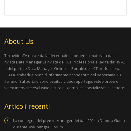
About Us
TechvideoTV nasce dalla decennale esperienza maturata dalla
rivista
Data Manager La rivista dell'ICT Professionale
(edita dal 1976)
e del portale
Data Manager Online - Il Portale dell'ICT professionale
(1998), ambedue punti di riferimento riconosciuti nel panorama ICT
italiano. Sul portale sono ospitati video reportage, video prove e
video interviste esclusive a cura di giornalisti specializzati di settore.
Articoli recenti
La consegna del premio Manager dei dati 2024 a Debora Guma
durante WeChangeIT Forum