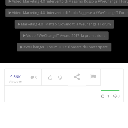
Video: Marketing 4.0 l’intervento di Massimo Rosso a #WeChangeIT Fo
Video: Marketing 4.0 l’intervento di Paola Saggese a #WeChangeIT For
Marketing 4.0 : Matteo Giovanditti a WeChangeIT Forum
Video #WeChangeIT Award 2017: la premiazione
#WeChangeIT Forum 2017: il parere dei partecipanti
9.66K
0
Views
+1
0