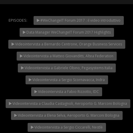
EPISODES:
#WeChangeIT Forum 2017 : il video introduttivo
WeChangeIT Forum
2023 – Il Made in Italy
Data Manager WeChangeIT Forum 2017 Highlights
secondo Giulio Sapelli
NOW PLAYING
Videointervista a Bernardo Centrone, Orange Business Services
Videointervista a Matteo Giovanditti, Altea Federation
Videointervista a Gabriele Obino, Pegasystems Italia
Videointervista a Sergio Scornavacca, Indra
Videointervista a Fabio Rizzotto, IDC
Videointervista a Claudia Castagnoli, Aeroporto G. Marconi Bologna
Videointervista a Elena Selva, Aeroporto G. Marconi Bologna
Videointervista a Sergio Ciccarelli, Nestlè