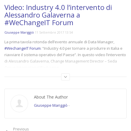
Video: Industry 4.0 l’intervento di
Alessandro Galaverna a
#WeChangeIT Forum
Giuseppe Mariggiò
11 Settembre 2017 13:54
La prima tavola rotonda dell’evento annuale di Data Manager,
#WechangeIT Forum
: “Industry 4.0 per tornare a produrre in Italia e
riavviare il sistema operativo del Paese”. In questo video l’intervento
di Alessandro Galaverna, Change Management Director – Seda
Group International Packaging
(9660)
Category:
Videointerviste
,
WeChangeIT Forum
About The Author
Tags:
#WECHANGEIT
,
#WeChangeIT Forum
,
alessandro galaverna
,
featured
,
Industry 4.0
,
seda group international packaging
,
videointervista
,
Giuseppe Mariggiò
-
wechangeit2017
Previous