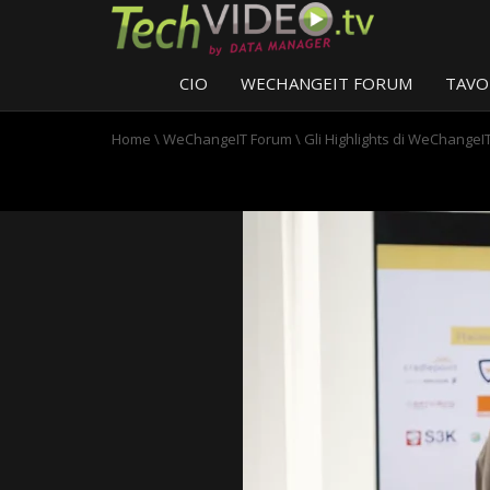
CIO
WECHANGEIT FORUM
TAVO
Home
\
WeChangeIT Forum
\
Gli Highlights di WeChangeI