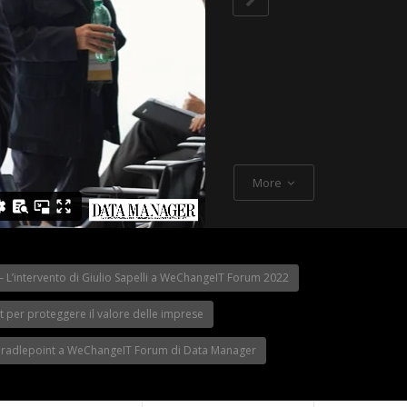
More
 L’intervento di Giulio Sapelli a WeChangeIT Forum 2022
cesi sul Made
Videointervista a
nistro Urso a
Il WeChangeIT Forum
Boaretto di Wolt
 Forum
2023 secondo i
Kluwer Tax & Ac
per proteggere il valore delle imprese
partecipanti
Italia
 Cradlepoint a WeChangeIT Forum di Data Manager