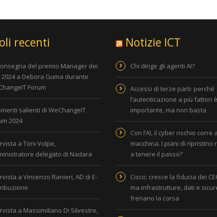
oli recenti
Notizie ICT
consegna del premio Manager dei
Chi dirige gli agenti AI?
i 2024 a Debora Guma durante
hangeIT Forum
Accessi di terze parti: perché
l’autenticazione a più fattori 
omenti salienti di WeChangeIT
importante, ma non basta
um 2024
Con l’AI, il cyber rischio corre 
rvista a Toni Volpe,
macchina. I piani di ripristino
inistratore delegato di Nadara
a tenere il passo?
rvista a Vincenzo Ranieri, AD di E-
Cisco: cresce la fiducia dei CEO
tribuzione
ma infrastrutture, dati e sicu
frenano la corsa
rvista a Massimiliano Di Silvestre,