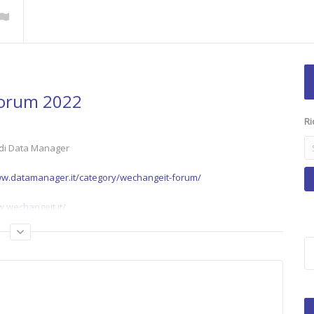
Forum 2022
Ri
e di Data Manager
ww.datamanager.it/category/wechangeit-forum/
w.wechangeit.it/
d