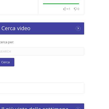
+1
0
Cerca video
cerca per: