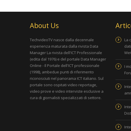
About Us
Artic
TechvideoTV nasce dalla decennale
La 
esperienza maturata dalla rivista
Data
dat
Manager La rivista dell'ICT Professionale
WeC
(edita dal 1976) e del portale
Data Manager
Online - Il Portale dell'ICT professionale
I m
(1998), ambedue punti di riferimento
For
riconosciuti nel panorama ICT italiano. Sul
portale sono ospitati video reportage,
Inte
video prove e video interviste esclusive a
amm
cura di giornalisti specializzati di settore.
Inte
Dis
Inte