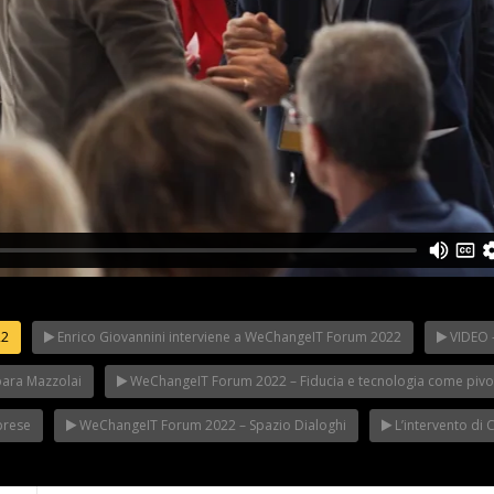
22
Enrico Giovannini interviene a WeChangeIT Forum 2022
VIDEO –
Riflettori ac
eIT Forum
Franco Baresi a
in Italy: il Mi
 Made in Italy
WeChangeIT Forum
WeChangeIT
bara Mazzolai
WeChangeIT Forum 2022 – Fiducia e tecnologia come pivot 
iulio Sapelli
2023
2023
prese
WeChangeIT Forum 2022 – Spazio Dialoghi
L’intervento di