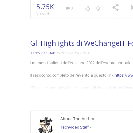
5.75K
0
Views
Gli Highlights di WeChangeIT 
TechVideo Staff
25 Ottobre 2022 15:08
I momenti salienti dell’edizione 2022 dell’evento annual
Il resoconto completo dell’evento a questo link
https://w
Gli aggiornamenti sulle prossime edizioni qui
https://ww
(5748)
Error loading player: No playable sources foun
About The Author
TechVideo Staff
-