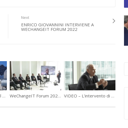
Next
ENRICO GIOVANNINI INTERVIENE A
WECHANGEIT FORUM 2022
Federico Bianchi vince il premio Manager dei dati 2021 durante il #WeChangeIT Forum di Data Manager
WeChangeIT Forum 2022, l’experience delle imprese
VIDEO – L’intervento di Giulio Sapelli a WeChangeIT Forum 2022