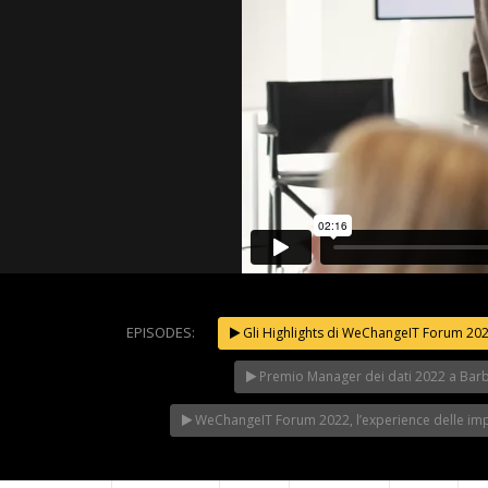
EPISODES:
Gli Highlights di WeChangeIT Forum 20
WeChang
2023 – Il
Premio Manager dei dati 2022 a Bar
secondo G
NOW PLAYING
WeChangeIT Forum 2022, l’experience delle im