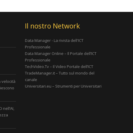
Il nostro Network
Data Manager - La rivista dell'ICT
Professionale
Data Manager Online – Il Portale dell’ICT
Professionale
è
TechVideo.Tv – Il Video Portale dell’ICT
TradeManager.it – Tutto sul mondo del
canale
a velocità
Universitari.eu – Strumenti per Universitari
 riescono
 nell’AI,
rezza