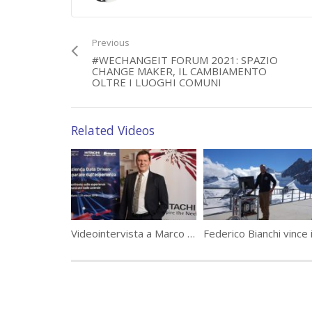
Previous
#WECHANGEIT FORUM 2021: SPAZIO
CHANGE MAKER, IL CAMBIAMENTO
OLTRE I LUOGHI COMUNI
Related Videos
Category:
WeChangeIT Forum
Tags:
#WECHANGEIT
,
featured
Videointervista a Marco Tesini, VP South Europe e CEO Italy, Hitachi Vantara