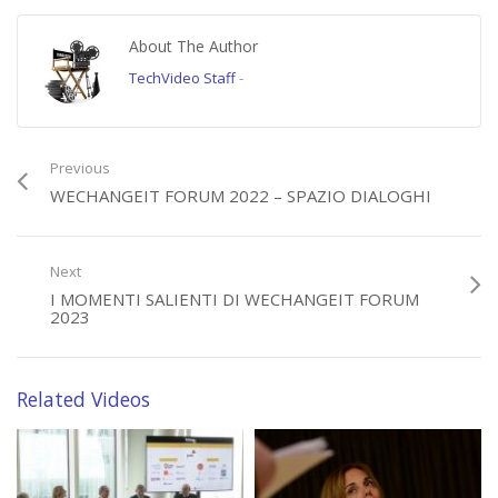
https://www.datamanager.it/category/wechangeit-forum/
About The Author
Gli aggiornamenti sulle prossime edizioni qui
https://www.wechangeit.it/
TechVideo Staff
-
(6166)
Previous
Error loading player: No playable sources found
WECHANGEIT FORUM 2022 – SPAZIO DIALOGHI
Next
I MOMENTI SALIENTI DI WECHANGEIT FORUM
2023
Related Videos