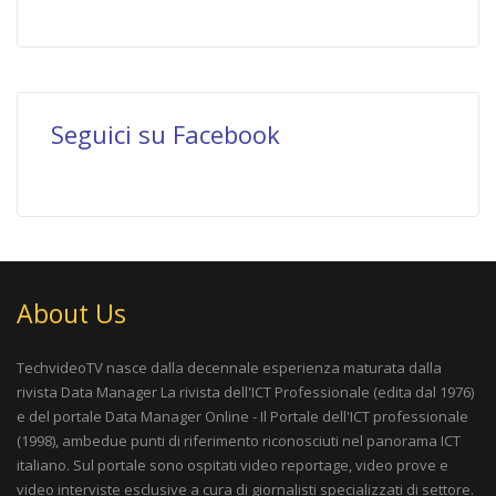
Seguici su Facebook
About Us
TechvideoTV nasce dalla decennale esperienza maturata dalla
rivista
Data Manager La rivista dell'ICT Professionale
(edita dal 1976)
e del portale
Data Manager Online - Il Portale dell'ICT professionale
(1998), ambedue punti di riferimento riconosciuti nel panorama ICT
italiano. Sul portale sono ospitati video reportage, video prove e
video interviste esclusive a cura di giornalisti specializzati di settore.