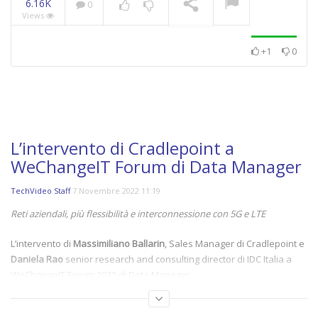
6.16K
0
Views
+1
0
L’intervento di Cradlepoint a
WeChangeIT Forum di Data Manager
TechVideo Staff
7 Novembre 2022 11:19
Reti aziendali, più flessibilità e interconnessione con 5G e LTE
L’intervento di
Massimiliano Ballarin
, Sales Manager di Cradlepoint e
Daniela Rao
senior research and consulting director di IDC Italia a
WeChangeIT Forum 2022 di Data Manager.
Il resoconto completo dell’evento a questo link