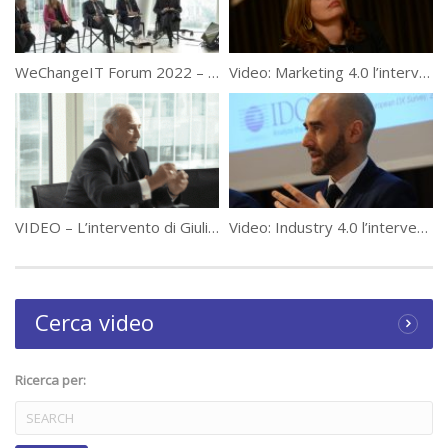
WeChangeIT Forum 2022 – Spazio Dialoghi
Video: Marketing 4.0 l’intervento di Paola Saggese a #WeChangeIT Forum
Category:
WeChangeIT Forum
Tags:
#WECHANGEIT
,
5G
,
Cradlepoint
VIDEO – L’intervento di Giulio Sapelli a WeChangeIT Forum 2022
Video: Industry 4.0 l’intervento di Fabio Rizzotto a #WeChangeIT Forum
Cerca video
Ricerca per: