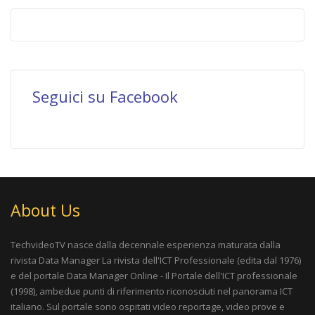
Seguici su Facebook
About Us
TechvideoTV nasce dalla decennale esperienza maturata dalla
rivista
Data Manager La rivista dell'ICT Professionale
(edita dal 1976)
e del portale
Data Manager Online - Il Portale dell'ICT professionale
(1998), ambedue punti di riferimento riconosciuti nel panorama ICT
italiano. Sul portale sono ospitati video reportage, video prove e