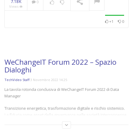
7.18K
0
Views
+1
0
WeChangeIT Forum 2022 – Spazio
Dialoghi
TechVideo Staff
3 Novembre 2022 14:25
La tavola rotonda conclusiva di WeChangeIT Forum 2022 di Data
Manager
Transizione energetica, trasformazione digitale e rischio sistemico.
La fiducia come asset della governance nelle società interconnesse
e interdipendenti. Come gestire il cambiamento dentro e fuori le
imprese verso un nuovo modello di sviluppo sostenibile