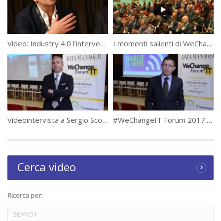
Il resoconto completo dell’evento a questo link
https://www.datamanager.it/category/wechangeit-forum/
Gli aggiornamenti sulle prossime edizioni qui
Video: Industry 4.0 l’intervento di Marco Barra Caracciolo a #WeChangeIT Forum
I momenti salienti di WeChangeIT Forum 2024
https://www.wechangeit.it/
(7186)
Category:
WeChangeIT Forum
Tags:
#WECHANGEIT
Videointervista a Sergio Scornavacca, Indra
#WeChangeIT Forum 2017: il parere dei partecipanti
Cerca video
Ricerca per: