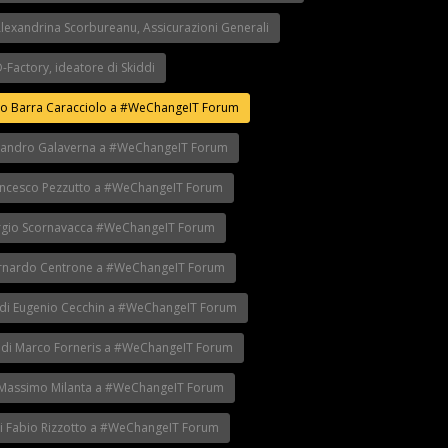
Alexandrina Scorbureanu, Assicurazioni Generali
-Factory, ideatore di Skiddi
arco Barra Caracciolo a #WeChangeIT Forum
lessandro Galaverna a #WeChangeIT Forum
 Francesco Pezzutto a #WeChangeIT Forum
 Sergio Scornavacca #WeChangeIT Forum
 Bernardo Centrone a #WeChangeIT Forum
to di Eugenio Cecchin a #WeChangeIT Forum
to di Marco Forneris a #WeChangeIT Forum
di Massimo Milanta a #WeChangeIT Forum
 di Fabio Rizzotto a #WeChangeIT Forum