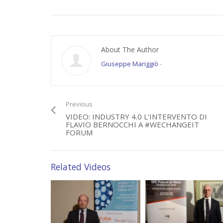
(9527)
Category:
Videointerviste
,
WeChangeIT Forum
About The Author
Tags:
#WECHANGEIT
,
#WeChangeIT Forum
,
Enel
,
featured
,
Indust
Giuseppe Mariggiò
-
Previous
VIDEO: INDUSTRY 4.0 L’INTERVENTO DI
FLAVIO BERNOCCHI A #WECHANGEIT
FORUM
Related Videos