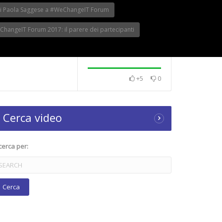
o di Paola Saggese a #WeChangeIT Forum
hangeIT Forum 2017: il parere dei partecipanti
+5
0
Cerca video
cerca per: