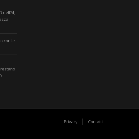
 nell’AI,
rezza
o con le
 restano
IO
Privacy
Contatti