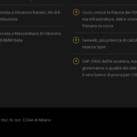
rvista a Vincenzo Ranieri, AD di E-
Cisco: cresce la fiducia dei CEO
tribuzione
ma infrastrutture, dati e sicu
frenano la corsa
rvista a Massimiliano Di Silvestre,
di BMW Italia
Seeweb, più potenza di calcol
Istanze Spot
SAP: il ROI dell’AI accelera, ma
governance e qualità dei dati
il vero banco di prova per i C
 Fisc. N. Iscr. CCIAA di Milano