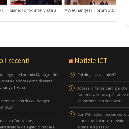
Videointervista a Mario Innocenti – DELL EMC e Michele Apa – VMWare
SiamoForty: intervista ad Andrea Ruscica
#WeChangeIT Forum 2019 gli HightLights
oli recenti
Notizie ICT
consegna del premio Manager dei
Chi dirige gli agenti AI?
i 2024 a Debora Guma durante
hangeIT Forum
Accessi di terze parti: perché
l’autenticazione a più fattori 
omenti salienti di WeChangeIT
importante, ma non basta
um 2024
Con l’AI, il cyber rischio corre 
rvista a Toni Volpe,
macchina. I piani di ripristino
inistratore delegato di Nadara
a tenere il passo?