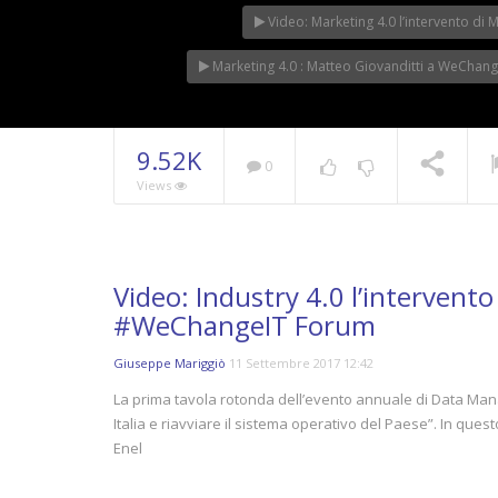
Video: Marketing 4.0 l’intervento 
Marketing 4.0 : Matteo Giovanditti a WeChan
9.52K
0
Views
Video: Industry 4.0 l’intervento
#WeChangeIT Forum
Giuseppe Mariggiò
11 Settembre 2017 12:42
La prima tavola rotonda dell’evento annuale di Data Ma
Italia e riavviare il sistema operativo del Paese”. In ques
Enel