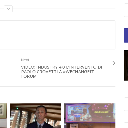
ry 4.0
,
marco barra caracciolo
,
videointervista
,
wechangeit2017
Next
VIDEO: INDUSTRY 4.0 L’INTERVENTO DI
PAOLO CROVETTI A #WECHANGEIT
FORUM