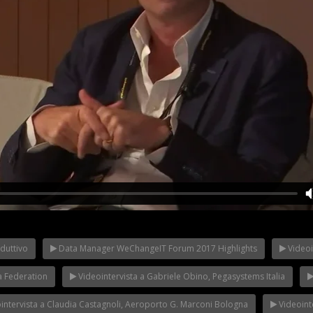
duttivo
Data Manager WeChangeIT Forum 2017 Highlights
Videoi
Riflettori ac
eIT Forum
Franco Baresi a
in Italy: il Mi
 Made in Italy
WeChangeIT Forum
WeChangeIT
a Federation
Videointervista a Gabriele Obino, Pegasystems Italia
iulio Sapelli
2023
2023
intervista a Claudia Castagnoli, Aeroporto G. Marconi Bologna
Videoint