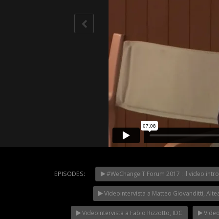
EPISODES:
#WeChangeIT Forum 2017 : il video intro
WeChang
2023 – Il
Videointervista a Matteo Giovanditti, Alte
secondo G
NOW PLAYING
Videointervista a Fabio Rizzotto, IDC
Video