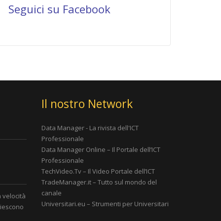
Seguici su Facebook
Il nostro Network
Data Manager - La rivista dell'ICT
Professionale
Data Manager Online – Il Portale dell’ICT
Professionale
è
TechVideo.Tv – Il Video Portale dell’ICT
TradeManager.it – Tutto sul mondo del
canale
a velocità
Universitari.eu – Strumenti per Universitari
 riescono