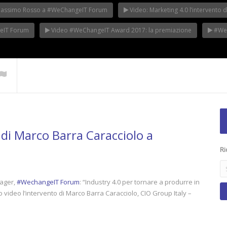
di Massimo Rosso a #WeChangeIT Forum
Video: Marketing 4.0 l’intervent
geIT Forum
Video #WeChangeIT Award 2017: la premiazione
#WeC
 di Marco Barra Caracciolo a
Ri
nager,
#WechangeIT Forum
: “Industry 4.0 per tornare a produrre in
to video l’intervento di Marco Barra Caracciolo, CIO Group Italy –