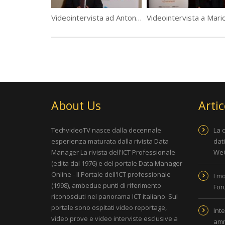
Videointervista ad Antonio La Rosa, Samsung: gamma completa anche nella sicurezza
About Us
Artic
TechvideoTV nasce dalla decennale
La 
esperienza maturata dalla rivista
Data
dat
Manager La rivista dell'ICT Professionale
WeC
(edita dal 1976) e del portale
Data Manager
Online - Il Portale dell'ICT professionale
I m
(1998), ambedue punti di riferimento
For
riconosciuti nel panorama ICT italiano. Sul
portale sono ospitati video reportage,
Inte
video prove e video interviste esclusive a
amm