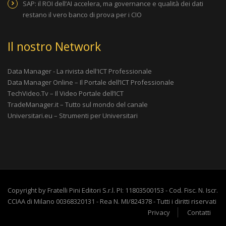
SAP: il ROI dell’AI accelera, ma governance e qualità dei dati
restano il vero banco di prova per i CIO
Il nostro Network
Data Manager - La rivista dell'ICT Professionale
Data Manager Online – Il Portale dell’ICT Professionale
TechVideo.Tv – Il Video Portale dell’ICT
TradeManager.it – Tutto sul mondo del canale
Universitari.eu – Strumenti per Universitari
Copyright by Fratelli Pini Editori S.r.l. PI: 11803500153 - Cod. Fisc. N. Iscr.
CCIAA di Milano 00368320131 - Rea N. MI/824378 - Tutti i diritti riservati
Privacy
Contatti