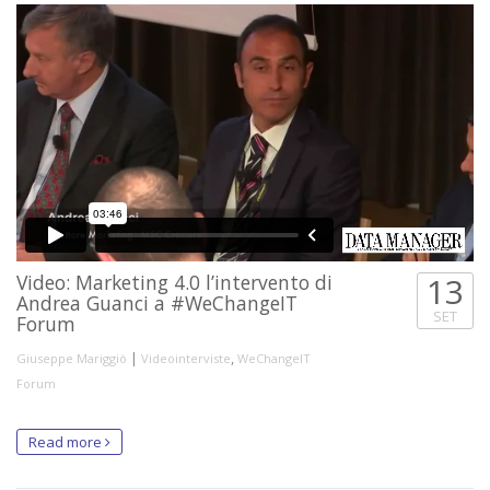
Video: Marketing 4.0 l’intervento di
13
Andrea Guanci a #WeChangeIT
SET
Forum
|
,
Giuseppe Mariggiò
Videointerviste
WeChangeIT
Forum
Read more