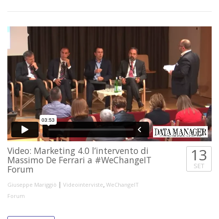
Video: Marketing 4.0 l’intervento di
13
Massimo De Ferrari a #WeChangeIT
SET
Forum
|
,
Giuseppe Mariggiò
Videointerviste
WeChangeIT
Forum