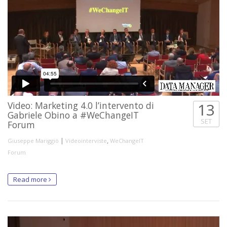
Video: Marketing 4.0 l’intervento di
13
Gabriele Obino a #WeChangeIT
SET
Forum
|
,
Giuseppe Mariggiò
Videointerviste
WeChangeIT
Forum
Read more