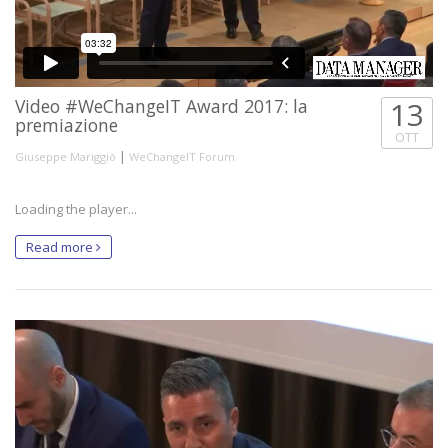
Video #WeChangeIT Award 2017: la
13
premiazione
OTT
|
Giuseppe Mariggiò
WeChangeIT Forum
Loading the player...
Read more