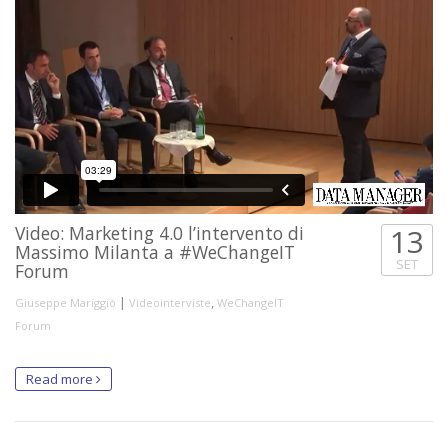
Video: Marketing 4.0 l’intervento di
13
Massimo Milanta a #WeChangeIT
SET
Forum
|
,
Giuseppe Mariggiò
Videointerviste
WeChangeIT
Forum
Read more