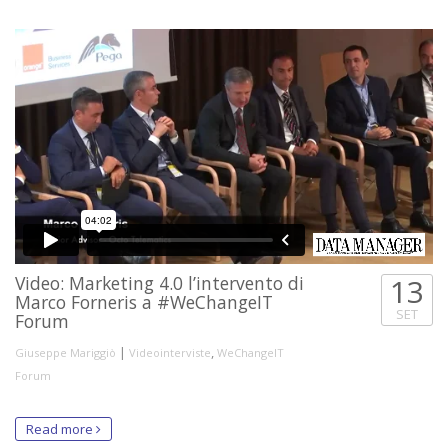
Video: Marketing 4.0 l’intervento di
13
Marco Forneris a #WeChangeIT
SET
Forum
|
,
Giuseppe Mariggiò
Videointerviste
WeChangeIT
Forum
Read more