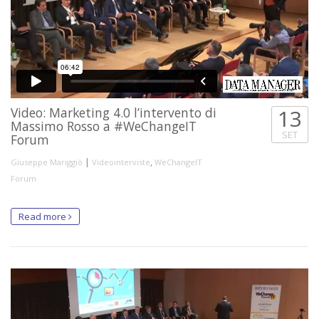
Video: Marketing 4.0 l’intervento di
13
Massimo Rosso a #WeChangeIT
SET
Forum
|
,
Giuseppe Mariggiò
Videointerviste
WeChangeIT
Forum
Read more