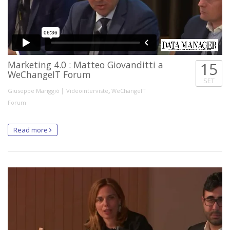
Marketing 4.0 : Matteo Giovanditti a
15
WeChangeIT Forum
SET
|
,
Giuseppe Mariggiò
Videointerviste
WeChangeIT
Forum
Read more