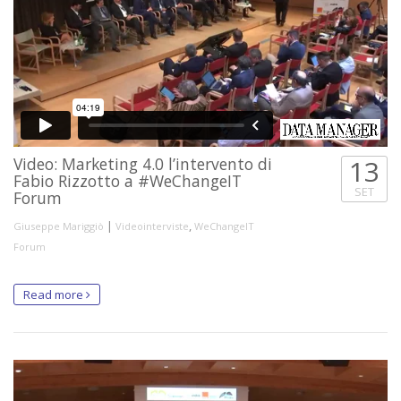
Video: Marketing 4.0 l’intervento di
13
Fabio Rizzotto a #WeChangeIT
SET
Forum
|
,
Giuseppe Mariggiò
Videointerviste
WeChangeIT
Forum
Read more