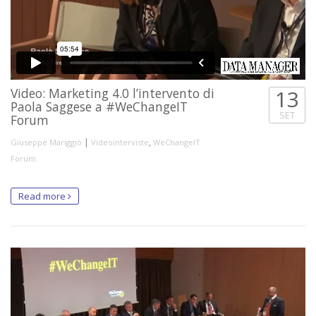
Video: Marketing 4.0 l’intervento di
13
Paola Saggese a #WeChangeIT
SET
Forum
|
,
Giuseppe Mariggiò
Videointerviste
WeChangeIT
Forum
Read more