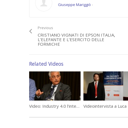
Giuseppe Mariggiò
-
Category:
Tavole Rotonde Data Manager
Tags:
#DMsmartenergy
,
energia
,
energy management
,
Schneider
Spagnoletti
Previous
CRISTIANO VIGNATI DI EPSON ITALIA,
L’ELEFANTE E L’ESERCITO DELLE
FORMICHE
Related Videos
Video: Industry 4.0 l’intervento di Alessandro Galaverna a #WeChangeIT Forum