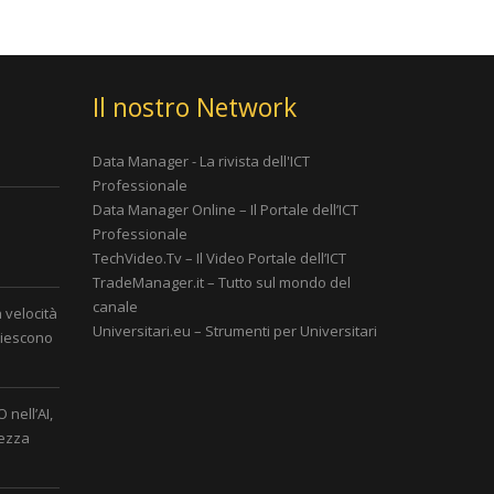
Il nostro Network
Data Manager - La rivista dell'ICT
Professionale
Data Manager Online – Il Portale dell’ICT
Professionale
è
TechVideo.Tv – Il Video Portale dell’ICT
TradeManager.it – Tutto sul mondo del
canale
a velocità
Universitari.eu – Strumenti per Universitari
 riescono
 nell’AI,
rezza