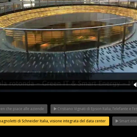
een che piace alle aziende
Cristiano Vignati di Epson Italia, l’elefante e l’
Riflettori ac
eIT Forum
Franco Baresi a
in Italy: il Mi
 Made in Italy
WeChangeIT Forum
WeChangeIT
gnoletti di Schneider Italia, visione integrata del data center
Smart ener
iulio Sapelli
2023
2023