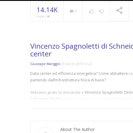
14.14K
0
Views
Vincenzo Spagnoletti di Schneide
center
Giuseppe Mariggiò
29 Aprile 2016 12:22
Data center ed efficienza energetica? Come abbattere i cos
partendo dall’infrastruttura fisica di base?
Abbiamo girato la domanda a
Vincenzo Spagnoletti
,
Dire
Schneider Electric
. Il primo passo è la misura dell’energia
calcolo.
Find more @
http://www.datamanager.it/2016/04/quanto-g
About The Author
(14144)