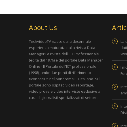
About Us
Artic
TechvideoTV nasce dalla decennale
La 
esperienza maturata dalla rivista
Data
dat
Manager La rivista dell'ICT Professionale
WeC
(edita dal 1976) e del portale
Data Manager
Online - Il Portale dell'ICT professionale
I m
(1998), ambedue punti di riferimento
For
riconosciuti nel panorama ICT italiano. Sul
portale sono ospitati video reportage,
Inte
video prove e video interviste esclusive a
amm
cura di giornalisti specializzati di settore.
Inte
Dis
Inte