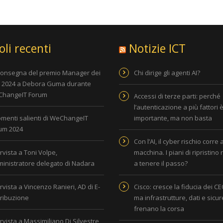
oli recenti
Notizie ICT
consegna del premio Manager dei
Chi dirige gli agenti AI?
i 2024 a Debora Guma durante
hangeIT Forum
Accessi di terze parti: perché
l’autenticazione a più fattori 
omenti salienti di WeChangeIT
importante, ma non basta
um 2024
Con l’AI, il cyber rischio corre 
rvista a Toni Volpe,
macchina. I piani di ripristino
inistratore delegato di Nadara
a tenere il passo?
rvista a Vincenzo Ranieri, AD di E-
Cisco: cresce la fiducia dei CEO
tribuzione
ma infrastrutture, dati e sicu
frenano la corsa
rvista a Massimiliano Di Silvestre,