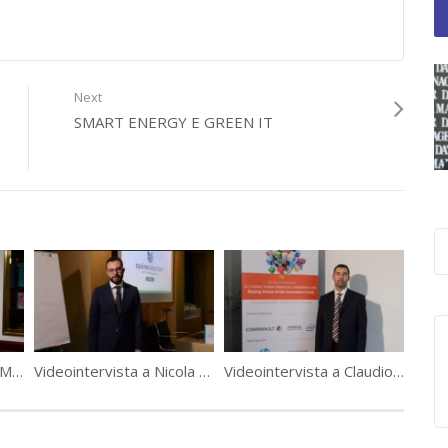
 Electric
,
smart energy
,
tavola rotonda
,
videointervista
,
Vincenzo
Next
SMART ENERGY E GREEN IT
Videointervista a Luca Martelli, Senior Director Identity & Security Solutions di Oracle
Videointervista a Nicola Savino, fondatore e CEO di Savino Solution
Videointervista a Claudio Sandri, Country Manager, ServiceNow