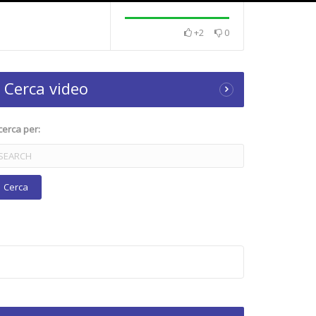
+2
0
Cerca video
cerca per: