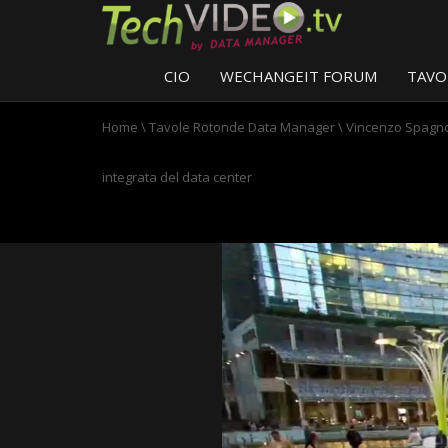
CIO
WECHANGEIT FORUM
TAVO
Home
\
Tavole Rotonde Data Manager
\
Vincenzo Spagnole
integrata del data center