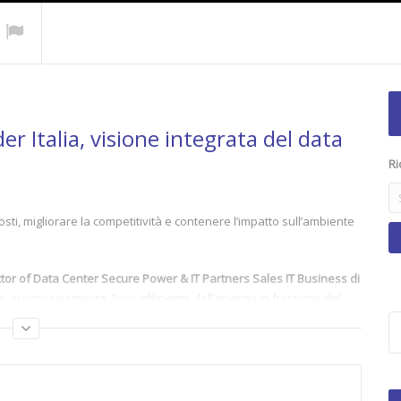
r Italia, visione integrata del data
Ri
ti, migliorare la competitività e contenere l’impatto sull’ambiente
ctor of Data Center Secure Power & IT Partners Sales IT Business di
 e, successivamente, l’uso efficiente dell’energia in funzione del
reen-le-imprese-italiane/