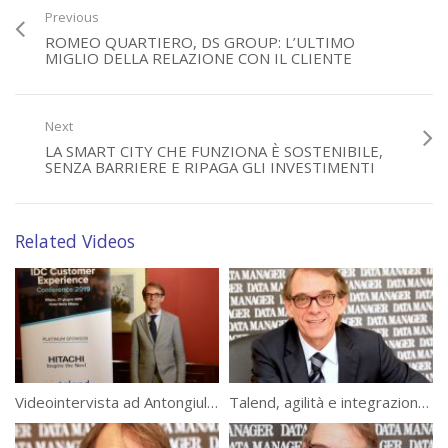
l’intervento dell’IT. L’esplosione dei dati non deve tradursi anche in
Previous
una crescita indiscriminata dei costi. L’unico modello in grado di
ROMEO QUARTIERO, DS GROUP: L’ULTIMO
coniugare velocità, affidabilità, self-service e governance è quello di
MIGLIO DELLA RELAZIONE CON IL CLIENTE
tenere sotto controllo i dati, soprattutto in modalità cloud.
(6825)
Next
LA SMART CITY CHE FUNZIONA È SOSTENIBILE,
Error loading player: No playable sources found
SENZA BARRIERE E RIPAGA GLI INVESTIMENTI
Related Videos
Videointervista ad Antongiulio Donà, Vice President Sales Italy, Talend
Talend, agilità e integrazione a 360 gradi