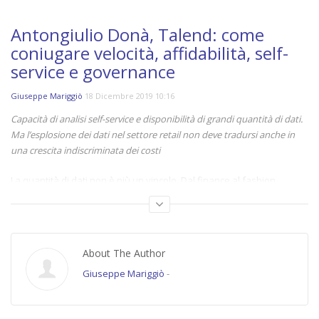
Antongiulio Donà, Talend: come
coniugare velocità, affidabilità, self-
service e governance
Giuseppe Mariggiò
18 Dicembre 2019 10:16
Capacità di analisi self-service e disponibilità di grandi quantità di dati.
Ma l’esplosione dei dati nel settore retail non deve tradursi anche in
una crescita indiscriminata dei costi
La quantità di dati non è più un vincolo. Dal finance al fashion,
passando per la GDO, i retailer di tutti i settori e di tutte le dimensioni
dovranno fare i conti con un volume crescente di dati da gestire e
interpretare. A prescindere dalla quantità, per
Antongiulio Donà
,
VP
sales Italy di
Talend
, la vera sfida si basa sulla velocità e l’affidabilità.
About The Author
Ma mentre le imprese cercano di raggiungere l’obiettivo di avere dati
Giuseppe Mariggiò
-
affidabili e in tempo reale, questi dati devono essere anche
accessibili in modalità self-service per essere disponibili sui tavoli di
tutte le business unit nel più breve tempo possibile, senza aspettare