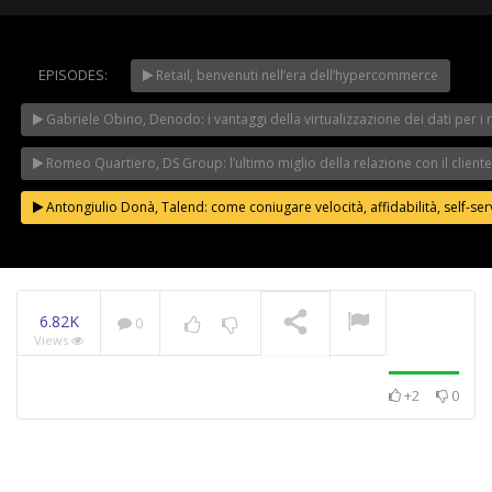
EPISODES:
Retail, benvenuti nell’era dell’hypercommerce
WeChangeIT Forum
2023 – Il Made in Italy
Gabriele Obino, Denodo: i vantaggi della virtualizzazione dei dati per i r
secondo Giulio Sapelli
NOW PLAYING
Romeo Quartiero, DS Group: l’ultimo miglio della relazione con il cliente
Antongiulio Donà, Talend: come coniugare velocità, affidabilità, self-se
6.82K
0
Views
+2
0