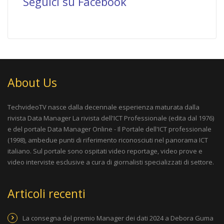
Seguici su Facebook
About Us
TechvideoTV nasce dalla decennale esperienza maturata dalla
rivista
Data Manager La rivista dell'ICT Professionale
(edita dal 1976)
e del portale
Data Manager Online - Il Portale dell'ICT professionale
(1998), ambedue punti di riferimento riconosciuti nel panorama ICT
italiano. Sul portale sono ospitati video reportage, video prove e
video interviste esclusive a cura di giornalisti specializzati di settore.
Articoli recenti
La consegna del premio Manager dei dati 2024 a Debora Guma