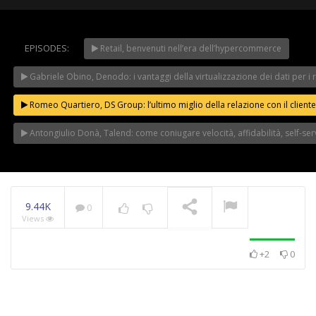
EPISODES:
Retail, benvenuti nell’era dell’hypercommerce
WeChangeIT Forum
2023 – Il Made in Italy
Gabriele Obino, Denodo: i vantaggi della virtualizzazione dei dati per i r
secondo Giulio Sapelli
NOW PLAYING
Romeo Quartiero, DS Group: l’ultimo miglio della relazione con il cliente
Antongiulio Donà, Talend: come coniugare velocità, affidabilità, self-se
9.44K
0
Views
+2
0