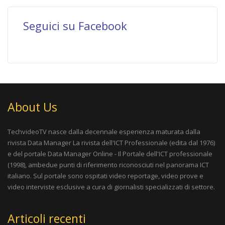
Seguici su Facebook
About Us
TechvideoTV nasce dalla decennale esperienza maturata dalla
rivista
Data Manager La rivista dell'ICT Professionale
(edita dal 1976)
e del portale
Data Manager Online - Il Portale dell'ICT professionale
(1998), ambedue punti di riferimento riconosciuti nel panorama ICT
italiano. Sul portale sono ospitati video reportage, video prove e
video interviste esclusive a cura di giornalisti specializzati di settore.
Articoli recenti