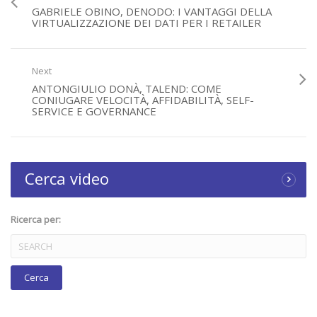
GABRIELE OBINO, DENODO: I VANTAGGI DELLA
VIRTUALIZZAZIONE DEI DATI PER I RETAILER
(9447)
Error loading player: No playable sources found
Next
ANTONGIULIO DONÀ, TALEND: COME
CONIUGARE VELOCITÀ, AFFIDABILITÀ, SELF-
SERVICE E GOVERNANCE
Cerca video
Ricerca per: