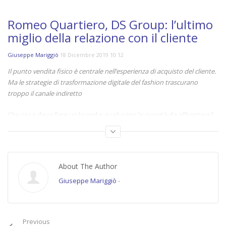
Romeo Quartiero, DS Group: l’ultimo
miglio della relazione con il cliente
Giuseppe Mariggiò
18 Dicembre 2019 10:12
Il punto vendita fisico è centrale nell’esperienza di acquisto del cliente.
Ma le strategie di trasformazione digitale del fashion trascurano
troppo il canale indiretto
Che cosa deve fare un brand e quali sono le priorità da affrontare?
Posto che il fenomeno della multicanalità è ormai acquisito, emerge
anche un dato inatteso. Malgrado il peso acquisito, la crescita
relativa dell’e-commerce sembra attestarsi su una linea asintotica.
Significa che la tecnologia conterà meno? Per
Romeo Quartiero
,
CEO
About The Author
di
DS Group
, è tutto il contrario. Il mondo del retail deve ancora
Giuseppe Mariggiò
-
metabolizzare l’enorme trasformazione che lo smartphone ha
portato nella quotidianità. Se il negozio fisico manterrà la sua
importanza, il cambiamento dovrà dare più valore alla relazione tra il
cliente e il personale addetto alla vendita, che rappresenta l’ultimo
Previous
miglio dell’experience.