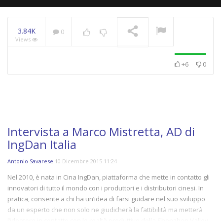
3.84K
0
Views
WeChangeIT Forum
2023 – Il Made in Italy
secondo Giulio Sapelli
NOW PLAYING
+6
0
Intervista a Marco Mistretta, AD di
IngDan Italia
Antonio Savarese
10 Dicembre 2015 11:24
Nel 2010, è nata in Cina IngDan, piattaforma che mette in contatto gli
innovatori di tutto il mondo con i produttori e i distributori cinesi.
In
pratica, consente a chi ha un’idea di farsi guidare nel suo sviluppo
da un esperto che non solo ne giudicherà la fattibilità ma metterà
l’ideatore in contatto con le realtà produttive della Shenzhen Valley,