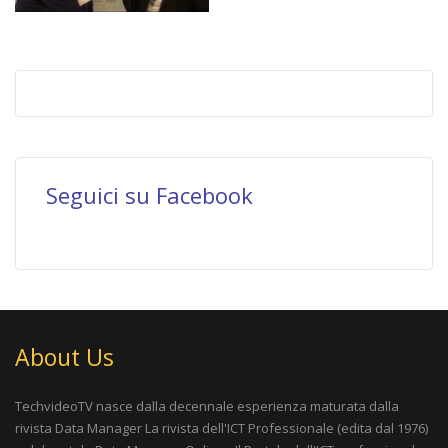
Seguici su Facebook
About Us
TechvideoTV nasce dalla decennale esperienza maturata dalla
rivista
Data Manager La rivista dell'ICT Professionale
(edita dal 1976)