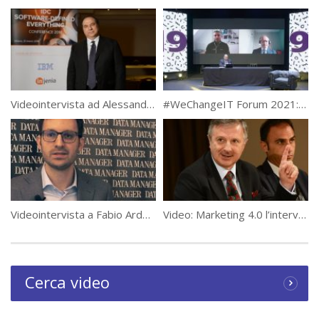
Videointervista ad Alessandro De Bartolo, Country General Manager del Lenovo Data Center Group Italia
#WeChangeIT Forum 2021: Spazio Change Maker, il cambiamento oltre i luoghi comuni
Videointervista a Fabio Ardossi, associate partner di Data Reply
Video: Marketing 4.0 l’intervento di Marco Forneris a #WeChangeIT Forum
Cerca video