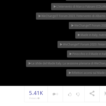
L’intervento di Marco Fabiani (CDL
WeChangeIT Forum 2023, l’intervento di Alberto 
WeChangeIT Forum 2023,
Made in Italy, nut
WeChangeIT Forum 2023: l’interve
Pinocchio e il Made in I
Le sfide del Made Italy. La sessione plenaria di WeCha
Riflettori accesi sul Made
5.41K
0
Views