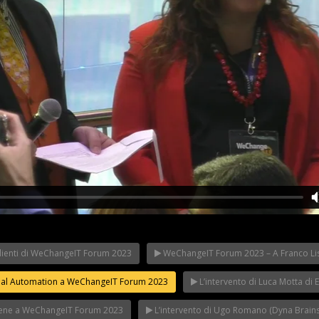
lienti di WeChangeIT Forum 2023
WeChangeIT Forum 2023 – A Franco Lisi
Riflettori ac
eIT Forum
Franco Baresi a
in Italy: il Mi
 Made in Italy
WeChangeIT Forum
WeChangeIT
strial Automation a WeChangeIT Forum 2023
L’intervento di Luca Motta d
iulio Sapelli
2023
2023
viene a WeChangeIT Forum 2023
L’intervento di Ugo Romano (Dyna Brain