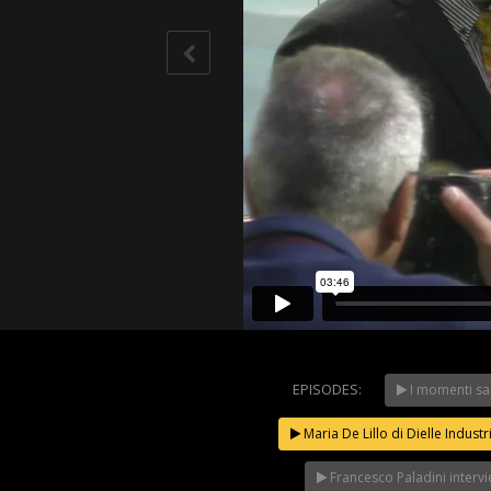
EPISODES:
I momenti sa
WeChang
2023 – Il
Maria De Lillo di Dielle Indu
secondo G
NOW PLAYING
Francesco Paladini inter