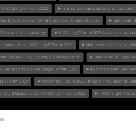
AN) a WeChangeIT Forum 2023
Fabrizio Garrone, Enterprise Solution Dir
Nardi, Sales Director MSP di Cradlepoint Southern Europe
L’intervento 
 focus sul Manufacturing
WeChangeIT Forum 2023: la tavola rotonda d
rire l’innovazione – WeChangeIT Forum 2023
Matteo Veneziani (PwC) a W
nto di Fabio Degli esposti, SEA Milan Airports
L’intervento di Enrico G
taly, Beppe Carrella a WeChangeIT Forum 2023
Il ricordo di Mino Zucche
ngeIT Forum 2023
WeChangeIT Forum 2023 – Il Made in Italy secondo Giuli
 in Italy: il Ministro Urso a WeChangeIT Forum 2023
Il WeChangeIT Forum 