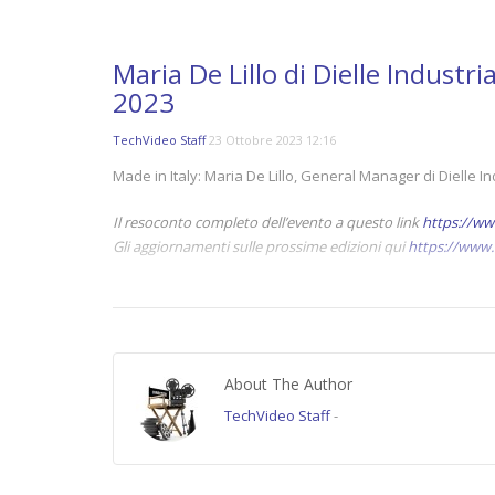
Maria De Lillo di Dielle Indus
2023
TechVideo Staff
23 Ottobre 2023 12:16
Made in Italy: Maria De Lillo, General Manager di Dielle
Il resoconto completo dell’evento a questo link
https://ww
Gli aggiornamenti sulle prossime edizioni qui
https://www.
(5417)
Error loading player: No playable sources foun
About The Author
TechVideo Staff
-