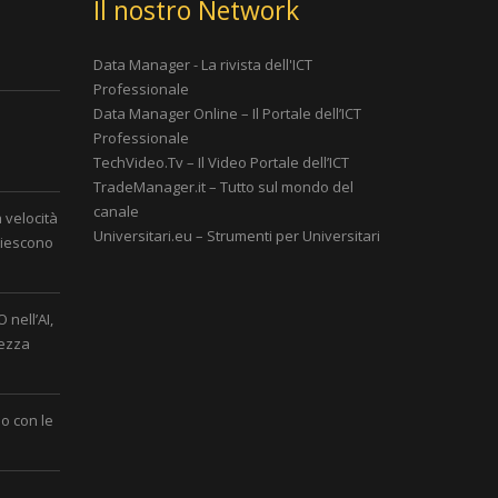
Il nostro Network
Data Manager - La rivista dell'ICT
Professionale
Data Manager Online – Il Portale dell’ICT
Professionale
è
TechVideo.Tv – Il Video Portale dell’ICT
TradeManager.it – Tutto sul mondo del
canale
a velocità
Universitari.eu – Strumenti per Universitari
 riescono
 nell’AI,
rezza
o con le