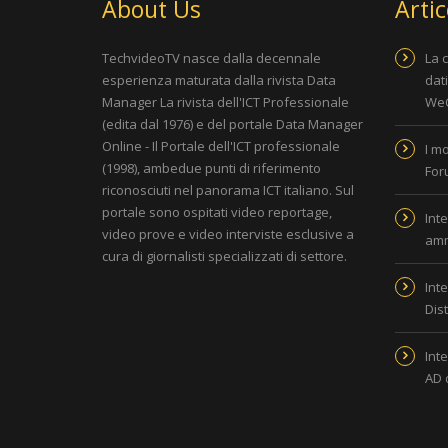
About Us
Artic
TechvideoTV nasce dalla decennale
La 
esperienza maturata dalla rivista
Data
dat
Manager La rivista dell'ICT Professionale
WeC
(edita dal 1976) e del portale
Data Manager
Online - Il Portale dell'ICT professionale
I m
(1998), ambedue punti di riferimento
For
riconosciuti nel panorama ICT italiano. Sul
portale sono ospitati video reportage,
Inte
video prove e video interviste esclusive a
amm
cura di giornalisti specializzati di settore.
Inte
Dis
Inte
AD 