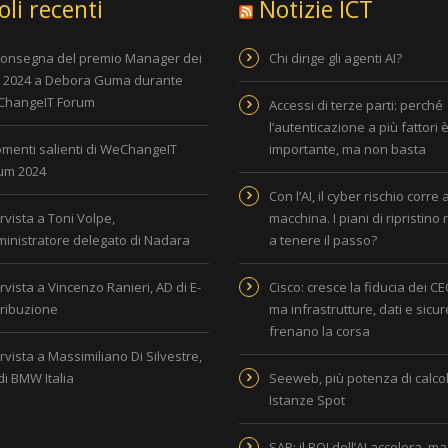
oli recenti
Notizie ICT
consegna del premio Manager dei
Chi dirige gli agenti AI?
i 2024 a Debora Guma durante
hangeIT Forum
Accessi di terze parti: perché
l’autenticazione a più fattori 
omenti salienti di WeChangeIT
importante, ma non basta
um 2024
Con l’AI, il cyber rischio corre 
rvista a Toni Volpe,
macchina. I piani di ripristino
inistratore delegato di Nadara
a tenere il passo?
rvista a Vincenzo Ranieri, AD di E-
Cisco: cresce la fiducia dei CEO
tribuzione
ma infrastrutture, dati e sicu
frenano la corsa
rvista a Massimiliano Di Silvestre,
di BMW Italia
Seeweb, più potenza di calcol
Istanze Spot
SAP: il ROI dell’AI accelera, ma