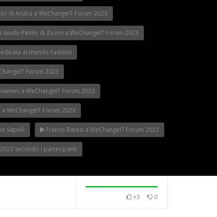
ector di Aruba a WeChangeIT Forum 2023
di Guido Petillo di Zoom a WeChangeIT Forum 2023
edicata al mondo Fashion
eChangeIT Forum 2023
iovannini a WeChangeIT Forum 2023
tti a WeChangeIT Forum 2023
o Sapelli
Franco Baresi a WeChangeIT Forum 2023
2023 secondo i partecipanti
+3
0