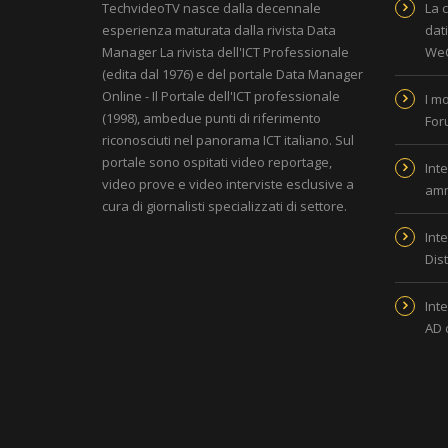
TechvideoTV nasce dalla decennale
La 
esperienza maturata dalla rivista
Data
dat
Manager La rivista dell'ICT Professionale
WeC
(edita dal 1976) e del portale
Data Manager
Online - Il Portale dell'ICT professionale
I m
(1998), ambedue punti di riferimento
For
riconosciuti nel panorama ICT italiano. Sul
portale sono ospitati video reportage,
Inte
video prove e video interviste esclusive a
amm
cura di giornalisti specializzati di settore.
Inte
Dis
Inte
AD 