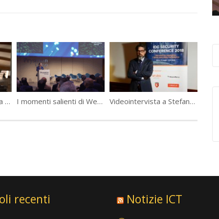
SiamoForty: intervista a Roberto Vacca
I momenti salienti di WeChangeIT Forum 2023
Videointervista a Stefano Terfani, Systems Engineer, Aruba a Hewlett Packard Enterprise Company
oli recenti
Notizie ICT