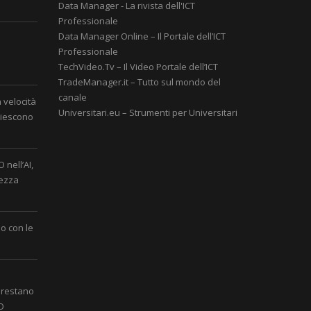
Data Manager - La rivista dell'ICT
Professionale
Data Manager Online – Il Portale dell’ICT
Professionale
è
TechVideo.Tv – Il Video Portale dell’ICT
TradeManager.it – Tutto sul mondo del
canale
a velocità
Universitari.eu – Strumenti per Universitari
 riescono
 nell’AI,
rezza
o con le
 restano
IO