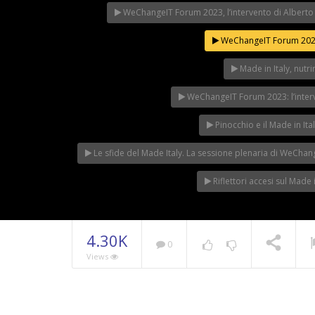
WeChangeIT Forum 2023, l’intervento di Alberto 
WeChangeIT Forum 2023,
Made in Italy, nut
WeChangeIT Forum 2023: l’interve
Pinocchio e il Made in I
Le sfide del Made Italy. La sessione plenaria di WeCha
Riflettori accesi sul Made
4.30K
0
Views