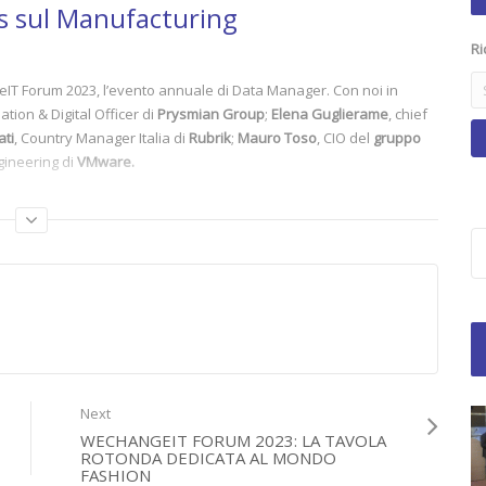
 sul Manufacturing
Ri
IT Forum 2023, l’evento annuale di Data Manager. Con noi in
tion & Digital Officer di
Prysmian Group
;
Elena Guglierame
, chief
ati
, Country Manager Italia di
Rubrik
;
Mauro Toso
, CIO del
gruppo
gineering di
VMware.
w.datamanager.it/category/wechangeit-forum/
wechangeit.it/
Next
WECHANGEIT FORUM 2023: LA TAVOLA
ROTONDA DEDICATA AL MONDO
FASHION