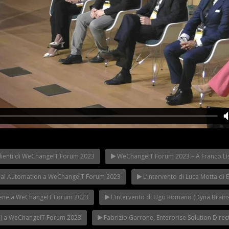
lienti di WeChangeIT Forum 2023
WeChangeIT Forum 2023 – A Franco Lisi
Riflettori ac
eIT Forum
Franco Baresi a
in Italy: il Mi
 Made in Italy
WeChangeIT Forum
WeChangeIT
strial Automation a WeChangeIT Forum 2023
L’intervento di Luca Motta d
iulio Sapelli
2023
2023
viene a WeChangeIT Forum 2023
L’intervento di Ugo Romano (Dyna Brain
AN) a WeChangeIT Forum 2023
Fabrizio Garrone, Enterprise Solution Dir