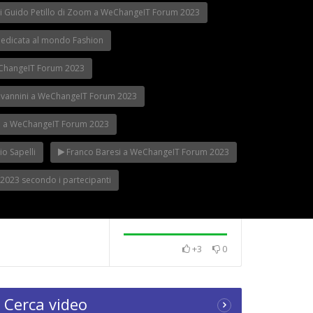
di Guido Petillo di Zoom a WeChangeIT Forum 2023
edicata al mondo Fashion
eChangeIT Forum 2023
iovannini a WeChangeIT Forum 2023
tti a WeChangeIT Forum 2023
o Sapelli
Franco Baresi a WeChangeIT Forum 2023
2023 secondo i partecipanti
+3
0
Cerca video