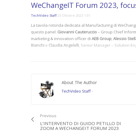
WeChangeIT Forum 2023, focus
TechVideo Staff
25 Ottobre 2023 1:01
La tavola rotonda dedicata al Manufacturing di WeChange
questo panel:
Giovanni Cauteruccio
– Group Chief Informa
marketing & innovation officer di
AEB Group
;
Alessio Stell
Bianchi
e
Claudia Angelelli
, Senior Manager – Solution En
Il resoconto completo dell’evento a questo link
https://ww
Gli aggiornamenti sulle prossime edizioni qui
https://www.
(4306)
About The Author
Category:
WeChangeIT Forum
TechVideo Staff
-
Tags:
#WeChangeIT Forum
,
featured
Previous
L’INTERVENTO DI GUIDO PETILLO DI
ZOOM A WECHANGEIT FORUM 2023