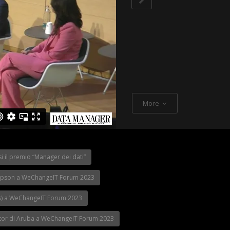
More
 il premio “Manager dei dati”
cesi sul Made
Videointervista a
nistro Urso a
Il WeChangeIT Forum
Boaretto di Wolt
 Forum
2023 secondo i
Kluwer Tax & Ac
i Epson a WeChangeIT Forum 2023
partecipanti
Italia
s) a WeChangeIT Forum 2023
ector di Aruba a WeChangeIT Forum 2023