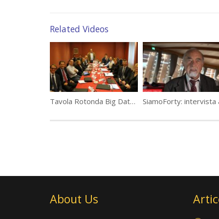
Related Videos
Tavola Rotonda Big Data e IoT, senza l’IT non si va lontano
About Us
Artic