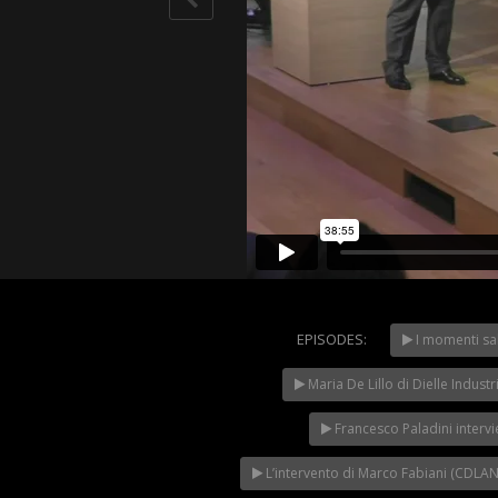
EPISODES:
I momenti sa
WeChang
2023 – Il
Maria De Lillo di Dielle Indu
secondo G
NOW PLAYING
Francesco Paladini inter
L’intervento di Marco Fabiani (CDL