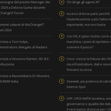
consegna del premio Manager dei
Chi dirige gli agenti AI?
i 2024 a Debora Guma durante
hangeIT Forum
Accessi di terze parti: perché
l’autenticazione a più fattori 
omenti salienti di WeChangeIT
importante, ma non basta
um 2024
Con l’AI, il cyber rischio corre 
rvista a Toni Volpe,
macchina. I piani di ripristino
inistratore delegato di Nadara
a tenere il passo?
rvista a Vincenzo Ranieri, AD di E-
Cisco: cresce la fiducia dei CEO
tribuzione
ma infrastrutture, dati e sicu
frenano la corsa
rvista a Massimiliano Di Silvestre,
di BMW Italia
Seeweb, più potenza di calcol
Istanze Spot
SAP: il ROI dell’AI accelera, ma
governance e qualità dei dati
il vero banco di prova per i C