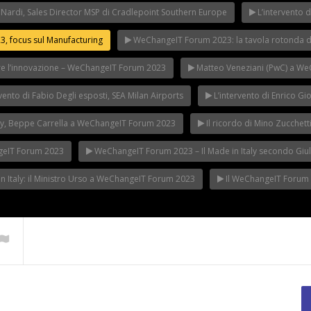
Nardi, Sales Director MSP di Cradlepoint Southern Europe
L’intervento 
 focus sul Manufacturing
WeChangeIT Forum 2023: la tavola rotonda d
rire l’innovazione – WeChangeIT Forum 2023
Matteo Veneziani (PwC) a W
nto di Fabio Degli esposti, SEA Milan Airports
L’intervento di Enrico G
taly, Beppe Carrella a WeChangeIT Forum 2023
Il ricordo di Mino Zucche
ngeIT Forum 2023
WeChangeIT Forum 2023 – Il Made in Italy secondo Giuli
 in Italy: il Ministro Urso a WeChangeIT Forum 2023
Il WeChangeIT Forum 