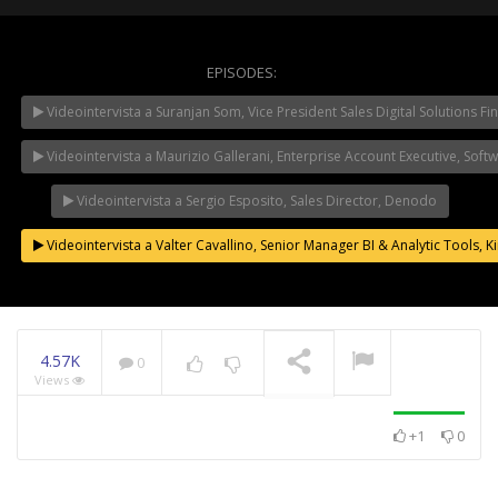
EPISODES:
WeChangeIT Forum
Videointervista a Suranjan Som, Vice President Sales Digital Solutions Fin
2023 – Il Made in Italy
secondo Giulio Sapelli
NOW PLAYING
Videointervista a Maurizio Gallerani, Enterprise Account Executive, Soft
Videointervista a Sergio Esposito, Sales Director, Denodo
Videointervista a Valter Cavallino, Senior Manager BI & Analytic Tools, 
4.57K
0
Views
+1
0