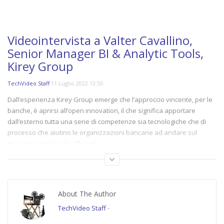
Videointervista a Valter Cavallino,
Senior Manager BI & Analytic Tools,
Kirey Group
TechVideo Staff
11 Luglio 2022 13:55
Dall’esperienza Kirey Group emerge che l’approccio vincente, per le
banche, è aprirsi all’open innovation, il che significa apportare
dall’esterno tutta una serie di competenze sia tecnologiche che di
processo che aiutino le organizzazioni bancarie ad andare sul
mercato in modo più efficiente.
Le competenze tecnologiche di Kirey Group vanno dal maching
learning al data science, alla containerizzazione fino ai microservizi,
tutte componenti che vanno a minimizzare il time to market. L’open
About The Author
innovation è pertanto una delle leve principali con le quali le banche
TechVideo Staff
-
italiane possono lavorare per accelerare i processi. La creazione di
uno spazio di lavoro “democratico”, per esempio, consente agli