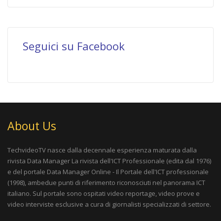
Seguici su Facebook
About Us
TechvideoTV nasce dalla decennale esperienza maturata dalla
rivista
Data Manager La rivista dell'ICT Professionale
(edita dal 1976)
e del portale
Data Manager Online - Il Portale dell'ICT professionale
(1998), ambedue punti di riferimento riconosciuti nel panorama ICT
italiano. Sul portale sono ospitati video reportage, video prove e
video interviste esclusive a cura di giornalisti specializzati di settore.