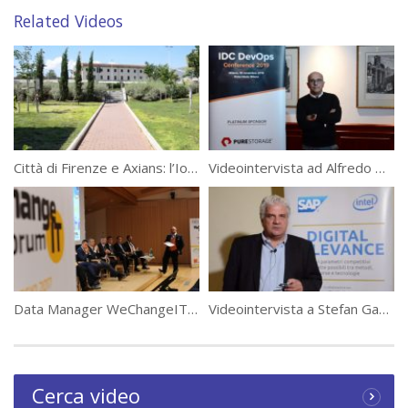
Related Videos
Qui tutti i contenuti editoriali relativi all’evento di Data Manager.
(13685)
Error loading player: No playable sources found
Città di Firenze e Axians: l’IoT che fa bene all’ambiente
Videointervista ad Alfredo Nulli, EMEA office of CTO di Pure Storage
Data Manager WeChangeIT Forum 2017 Highlights
Videointervista a Stefan Gasslitter, Direttore Generale di SIAG
Cerca video