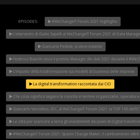
EPISODES:
#WeChangeIT Forum 2021 Highlights
WeChangeIT Forum
2023 – Il Made in Italy
L’intervento di Giulio Sapelli al WeChangeIT Forum 2021 di Data Manage
secondo Giulio Sapelli
NOW PLAYING
Giancarlo Pedote, si vince insieme
Federico Bianchi vince il premio Manager dei dati 2021 durante il #W
L’impatto della trasformazione sui modelli di business delle imprese
La digital transformation raccontata dai CIO
Che cosa significa seguire la crescita in termini organizzativi, operativi e 
Giancarlo Vercellino, IDC, al WeChangeIT Forum 2021: la TOP 100 dell’ICT 
Le città per scaricare a terra gli investimenti dei piani di Digital transf
#WeChangeIT Forum 2021: Spazio Change Maker, il cambiamento oltre i