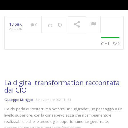
13.68K
0
Views
+1
0
La digital transformation raccontata
dai CIO
Giuseppe Mariggiò
15 Novembre 2021 11:51
C’è chi parla di “restart” ma occorre un “upgrade”, un passaggio a un
livello superiore, con la consapevolezza che il cambiamento è
realizzabile e che le tecnologie, opportunamente governate,
possono supportare questa trasformazione.