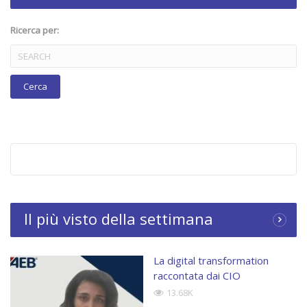
Category:
CIO
,
WeChangeIT Forum
Ricerca per:
Tags:
Cio
,
featured
Il più visto della settimana
La digital transformation
raccontata dai CIO
13.68K