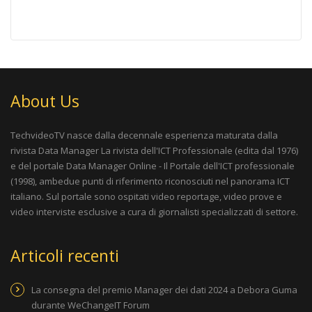
About Us
TechvideoTV nasce dalla decennale esperienza maturata dalla
rivista
Data Manager La rivista dell'ICT Professionale
(edita dal 1976)
e del portale
Data Manager Online - Il Portale dell'ICT professionale
(1998), ambedue punti di riferimento riconosciuti nel panorama ICT
italiano. Sul portale sono ospitati video reportage, video prove e
video interviste esclusive a cura di giornalisti specializzati di settore.
Articoli recenti
La consegna del premio Manager dei dati 2024 a Debora Guma
durante WeChangeIT Forum