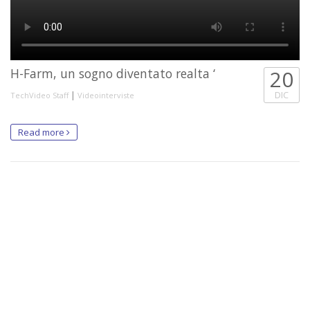
H-Farm, un sogno diventato realta ‘
20
|
DIC
TechVideo Staff
Videointerviste
Read more