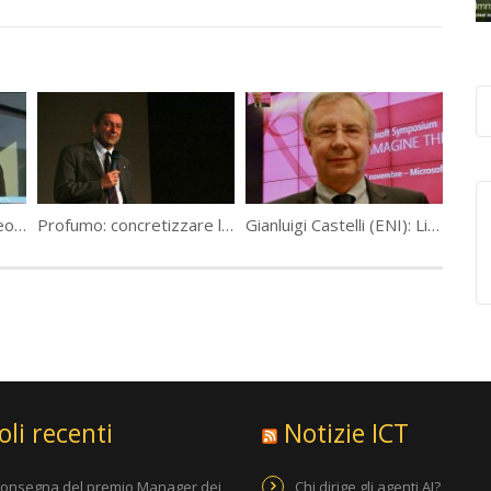
Codemotion 2012: videointervista a Riccardo Donadon, Founder H-Farm
Profumo: concretizzare la sfida dell ’ Agenda Digitale
Gianluigi Castelli (ENI): Liberare l ‘ energia dell ’ innovazione
oli recenti
Notizie ICT
consegna del premio Manager dei
Chi dirige gli agenti AI?