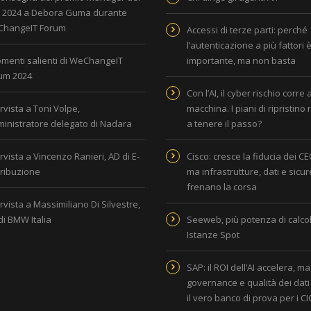
i 2024 a Debora Guma durante
hangeIT Forum
Accessi di terze parti: perché
l’autenticazione a più fattori 
omenti salienti di WeChangeIT
importante, ma non basta
um 2024
Con l’AI, il cyber rischio corre 
rvista a Toni Volpe,
macchina. I piani di ripristino
inistratore delegato di Nadara
a tenere il passo?
rvista a Vincenzo Ranieri, AD di E-
Cisco: cresce la fiducia dei CEO
tribuzione
ma infrastrutture, dati e sicu
frenano la corsa
rvista a Massimiliano Di Silvestre,
di BMW Italia
Seeweb, più potenza di calcol
Istanze Spot
SAP: il ROI dell’AI accelera, ma
governance e qualità dei dati
il vero banco di prova per i C