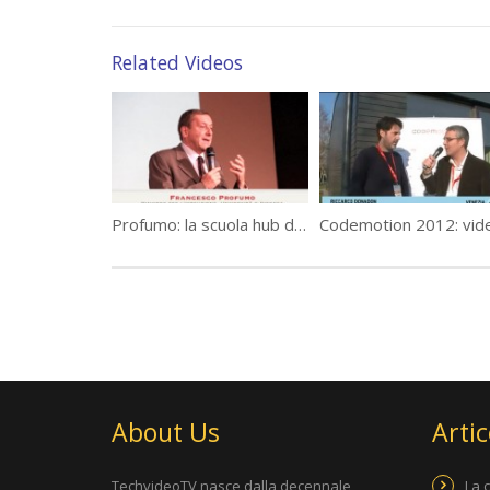
Related Videos
Profumo: la scuola hub della conoscenza
About Us
Artic
TechvideoTV nasce dalla decennale
La 