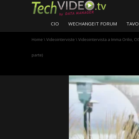
CIO
WECHANGEIT FORUM
TAVO
Home
\
Videointerviste
\
Videointervista a Imma Orilio, C
parte)