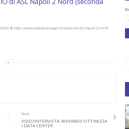
CIO di ASL Napoli 2 Nord (seconda
Ri
ind more @ http://www.datamanager.it/news/asl-di-napoli-2-nord-
rosoft
,
piattaforma Lync
,
sanità
,
Unified Communication
,
videointerviste
,
Next
VIDEOINTERVISTA. RIVERBED OTTIMIZZA
I DATA CENTER