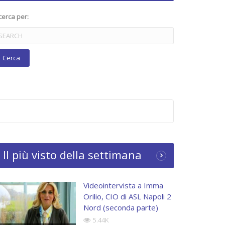
cerca per:
Il più visto della settimana
Videointervista a Imma
Orilio, CIO di ASL Napoli 2
Nord (seconda parte)
5.44K