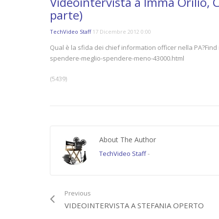
Videointervista a Imma Orilio, 
parte)
TechVideo Staff
17 Dicembre 2012 0:00
Qual è la sfida dei chief information officer nella PA?F
spendere-meglio-spendere-meno-43000.html
(5439)
Category:
Videointerviste
Tags:
asl
,
ASL Napoli 2 Nord
,
Cio
,
Imma Orilio
,
napoli
,
PA
,
PA. Mic
VOIP
About The Author
TechVideo Staff
-
Previous
VIDEOINTERVISTA A STEFANIA OPERTO