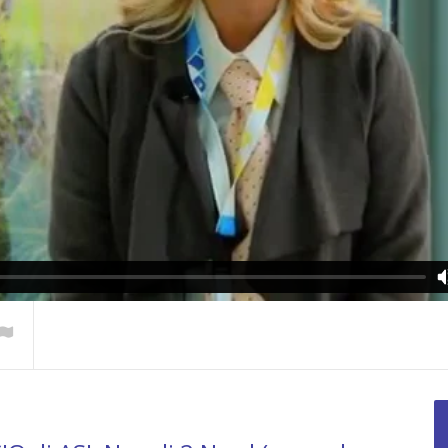
Riflettori ac
eIT Forum
Franco Baresi a
in Italy: il Mi
 Made in Italy
WeChangeIT Forum
WeChangeIT
iulio Sapelli
2023
2023