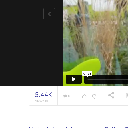
5.44K
0
Views
WeChang
2023 – Il
secondo G
NOW PLAYING