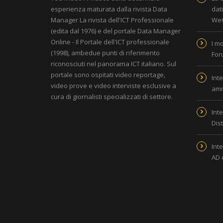
esperienza maturata dalla rivista
Data
dat
Manager La rivista dell'ICT Professionale
WeC
(edita dal 1976) e del portale
Data Manager
Online - Il Portale dell'ICT professionale
I m
(1998), ambedue punti di riferimento
For
riconosciuti nel panorama ICT italiano. Sul
portale sono ospitati video reportage,
Inte
video prove e video interviste esclusive a
amm
cura di giornalisti specializzati di settore.
Inte
Dis
Inte
AD 