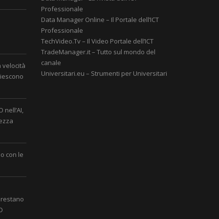
Professionale
Data Manager Online – Il Portale dell’ICT
Professionale
è
TechVideo.Tv – Il Video Portale dell’ICT
TradeManager.it – Tutto sul mondo del
canale
a velocità
Universitari.eu – Strumenti per Universitari
 riescono
 nell’AI,
rezza
o con le
 restano
IO