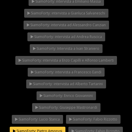
SiamoForty: intervista a Emiliano Massa
SiamoForty: intervista a Gianluca Salvaneschi
SiamoForty: intervista ad Alessandro Canzian
SiamoForty: intervista ad Andrea Ruscica
SiamoForty: Intervista a Ivan Straniero
SiamoForty: intervista a Enzo Capilli e Alfonso Lamberti
SiamoForty: intervista a Francesco Eandi
SiamoForty: intervista ad Alberto Tartarini
SiamoForty: Enrico Giovannini
SiamoForty: Giuseppe Mastronardi
SiamoForty: Lucio Stanca
SiamoForty: Fabio Rizzotto
SiamoForty: Pietro Amorusi
SiamoForty: Fabio Rizzotto