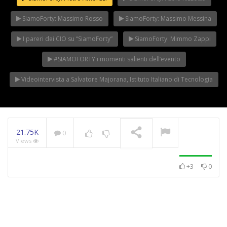
SiamoForty: Massimo Rosso
SiamoForty: Massimo Messina
I pareri dei CIO su “SiamoForty”
SiamoForty: Mimmo Zappi
#SIAMOFORTY i momenti salienti dell’evento
Videointervista a Salvatore Majorana, Istituto Italiano di Tecnologia
21.75K
0
Views
+3
0