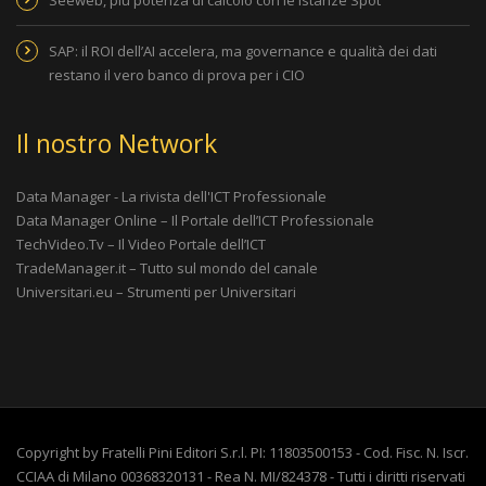
SAP: il ROI dell’AI accelera, ma governance e qualità dei dati
restano il vero banco di prova per i CIO
Il nostro Network
Data Manager - La rivista dell'ICT Professionale
Data Manager Online – Il Portale dell’ICT Professionale
TechVideo.Tv – Il Video Portale dell’ICT
TradeManager.it – Tutto sul mondo del canale
Universitari.eu – Strumenti per Universitari
Copyright by Fratelli Pini Editori S.r.l. PI: 11803500153 - Cod. Fisc. N. Iscr.
CCIAA di Milano 00368320131 - Rea N. MI/824378 - Tutti i diritti riservati