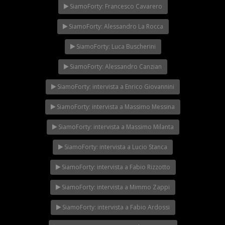
SiamoForty: Francesco Cavarero
SiamoForty: Alessandro La Rocca
SiamoForty: Luca Buscherini
SiamoForty: Alessandro Canzian
SiamoForty: intervista a Enrico Giovannini
SiamoForty: intervista a Massimo Messina
SiamoForty: intervista a Massimo Milanta
SiamoForty: intervista a Lucio Stanca
SiamoForty: intervista a Fabio Rizzotto
SiamoForty: intervista a Mimmo Zappi
SiamoForty: intervista a Fabio Ardossi