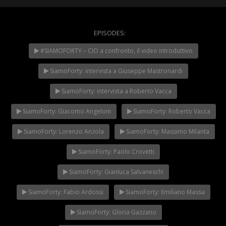
EPISODES:
WeChangeIT Forum
#SIAMOFORTY – CIO a confronto, il video introduttivo
2023 – Il Made in Italy
secondo Giulio Sapelli
NOW PLAYING
SiamoForty: intervista a Giuseppe Mastronardi
SiamoForty: intervista a Roberto Vacca
SiamoForty: Giacomo Angeloni
SiamoForty: Roberto Vacca
SiamoForty: Lorenzo Anzola
SiamoForty: Massimo Milanta
SiamoForty: Paolo Crovetti
SiamoForty: Gianluca Salvaneschi
SiamoForty: Fabio Ardossi
SiamoForty: Emiliano Massa
SiamoForty: Gloria Gazzano