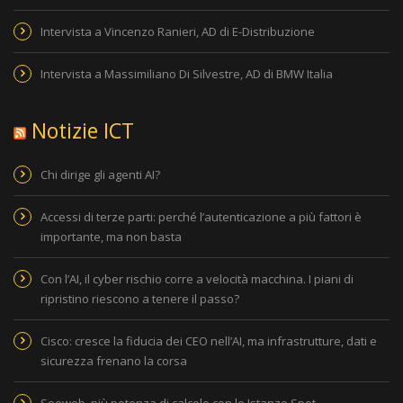
Intervista a Vincenzo Ranieri, AD di E-Distribuzione
Intervista a Massimiliano Di Silvestre, AD di BMW Italia
Notizie ICT
Chi dirige gli agenti AI?
Accessi di terze parti: perché l’autenticazione a più fattori è
importante, ma non basta
Con l’AI, il cyber rischio corre a velocità macchina. I piani di
ripristino riescono a tenere il passo?
Cisco: cresce la fiducia dei CEO nell’AI, ma infrastrutture, dati e
sicurezza frenano la corsa
Seeweb, più potenza di calcolo con le Istanze Spot