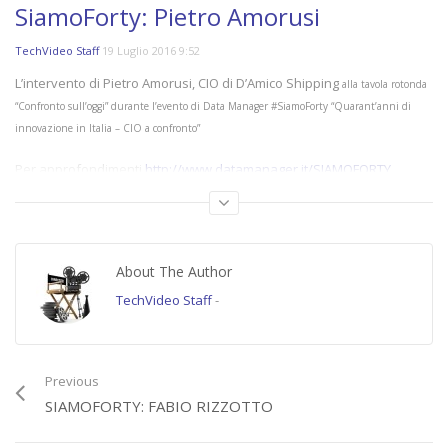
SiamoForty: Pietro Amorusi
TechVideo Staff
19 Luglio 2016 9:52
L’intervento di Pietro Amorusi, CIO di D’Amico Shipping
alla tavola rotonda
“Confronto sull’oggi” durante l’evento di Data Manager #SiamoForty “Quarant’anni di
innovazione in Italia – CIO a confronto”
Per approfondimenti
http://www.datamanager.it/SIAMOFORTY
(21753)
Category:
SIAMOFORTY
,
Tavole Rotonde Data Manager
About The Author
Tags:
#SIAMOFORTY
,
d'amico shipping
,
featured
,
pietro amorusi
,
tavola
rotonda
TechVideo Staff
-
Previous
SIAMOFORTY: FABIO RIZZOTTO