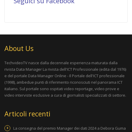
Seguici su Facebook
About Us
TechvideoTV nasce dalla decennale esperienza maturata dalla
rivista
Data Manager La rivista dell'ICT Professionale
(edita dal 1976)
e del portale
Data Manager Online - Il Portale dell'ICT professionale
(1998), ambedue punti di riferimento riconosciuti nel panorama ICT
italiano. Sul portale sono ospitati video reportage, video prove e
video interviste esclusive a cura di giornalisti specializzati di settore.
Articoli recenti
La consegna del premio Manager dei dati 2024 a Debora Guma