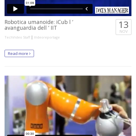
Robotica umanoide: iCub l ‘
13
avanguardia dell ‘ IIT
NOV
|
TechVideo Staff
Videoreportage
Read more