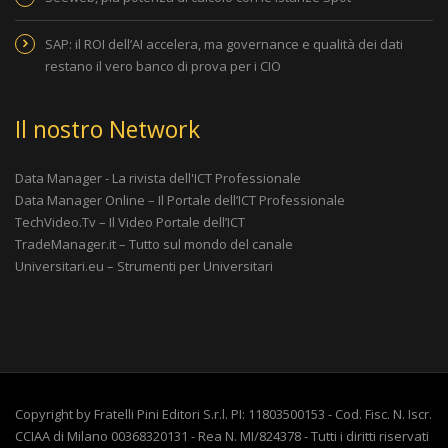
SAP: il ROI dell’AI accelera, ma governance e qualità dei dati
restano il vero banco di prova per i CIO
Il nostro Network
Data Manager - La rivista dell'ICT Professionale
Data Manager Online – Il Portale dell’ICT Professionale
TechVideo.Tv – Il Video Portale dell’ICT
TradeManager.it – Tutto sul mondo del canale
Universitari.eu – Strumenti per Universitari
Copyright by Fratelli Pini Editori S.r.l. PI: 11803500153 - Cod. Fisc. N. Iscr.
CCIAA di Milano 00368320131 - Rea N. MI/824378 - Tutti i diritti riservati