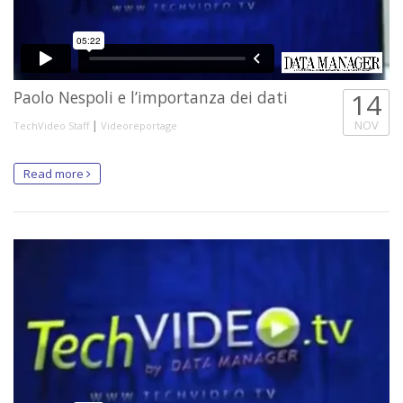
Paolo Nespoli e l’importanza dei dati
14
|
NOV
TechVideo Staff
Videoreportage
Read more