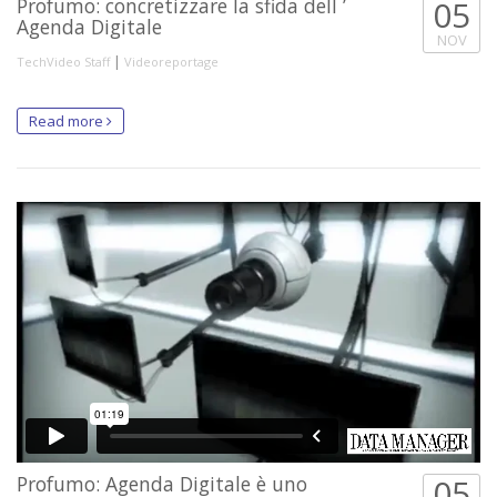
Profumo: concretizzare la sfida dell ’
05
Agenda Digitale
NOV
|
TechVideo Staff
Videoreportage
Read more
Profumo: Agenda Digitale è uno
05