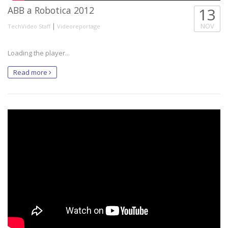
ABB a Robotica 2012
13
|
NOV
TechVideo Staff
Videoreportage
Loading the player...
Read more