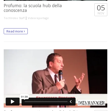
Profumo: la scuola hub della
05
conoscenza
NOV
|
TechVideo Staff
Videoreportage
Read more