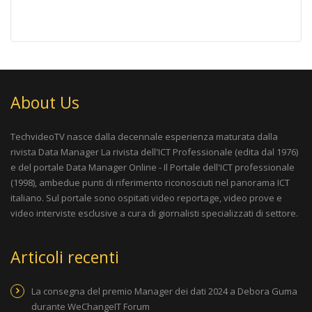
About Us
TechvideoTV nasce dalla decennale esperienza maturata dalla
rivista
Data Manager La rivista dell'ICT Professionale
(edita dal 1976)
e del portale
Data Manager Online - Il Portale dell'ICT professionale
(1998), ambedue punti di riferimento riconosciuti nel panorama ICT
italiano. Sul portale sono ospitati video reportage, video prove e
video interviste esclusive a cura di giornalisti specializzati di settore.
Articoli recenti
La consegna del premio Manager dei dati 2024 a Debora Guma
durante WeChangeIT Forum