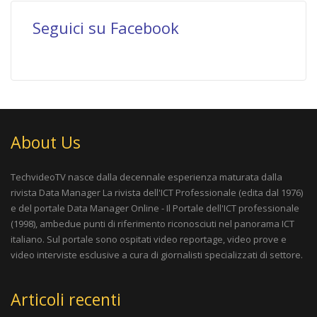
Seguici su Facebook
About Us
TechvideoTV nasce dalla decennale esperienza maturata dalla
rivista
Data Manager La rivista dell'ICT Professionale
(edita dal 1976)
e del portale
Data Manager Online - Il Portale dell'ICT professionale
(1998), ambedue punti di riferimento riconosciuti nel panorama ICT
italiano. Sul portale sono ospitati video reportage, video prove e
video interviste esclusive a cura di giornalisti specializzati di settore.
Articoli recenti