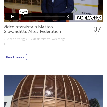
Videointervista a Matteo
07
Giovanditti, Altea Federation
SET
|
,
Giuseppe Mariggiò
Videointerviste
WeChangeIT
Forum
Read more