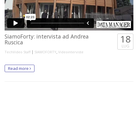
SiamoForty: intervista ad Andrea
18
Ruscica
LUG
|
,
TechVideo Staff
SIAMOFORTY
Videointerviste
Read more