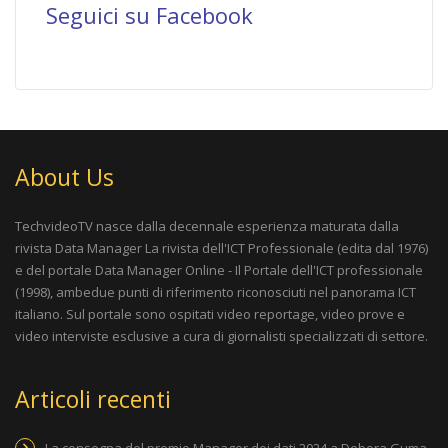
Seguici su Facebook
About Us
TechvideoTV nasce dalla decennale esperienza maturata dalla
rivista
Data Manager La rivista dell'ICT Professionale
(edita dal 1976)
e del portale
Data Manager Online - Il Portale dell'ICT professionale
(1998), ambedue punti di riferimento riconosciuti nel panorama ICT
italiano. Sul portale sono ospitati video reportage, video prove e
video interviste esclusive a cura di giornalisti specializzati di settore.
Articoli recenti
La consegna del premio Manager dei dati 2024 a Debora Guma