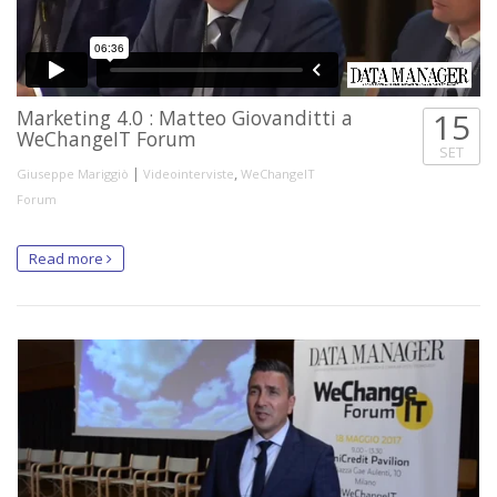
Marketing 4.0 : Matteo Giovanditti a
15
WeChangeIT Forum
SET
|
,
Giuseppe Mariggiò
Videointerviste
WeChangeIT
Forum
Read more